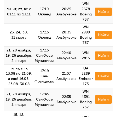
WN
пн, чт, пт, вс с
17:10
20:25
2678
Найти
01.11 по 13.11
Окленд
Альбукерке
Boeing
737
WN
23, 24, 30,
17:15
20:35
2999
Найти
31 марта
Окленд
Альбукерке
Boeing
737
21, 28 ноября,
17:15
22:40
WN
19, 26 декабря,
Сан-Хосе
Найти
Альбукерке
2815
2 января
Муниципал
пн, чт, пт с
UA
17:19
13.08 по 21.09,
21:07
5289
Сан-
Найти
а ещё 16.08,
Альбукерке
Embraer
Франциско
23.08, 30.08
175
WN
21, 28 ноября,
17:45
22:35
4391
19, 26 декабря,
Сан-Хосе
Найти
Альбукерке
Boeing
2 января
Муниципал
737
15, 18,