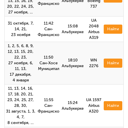
13, 15, 16, 19,
Альбукерке
Boeing
Франциско
20, 22, 24, 25,
737
27 ноября, …
UA
31 октября, 7,
11:42
15:08
2048
14, 21,
Сан-
Найти
Альбукерке
Airbus
23 ноября
Франциско
A319
1, 2, 5, 6, 8, 9,
12, 13, 15, 20,
22, 23,
11:50
18:10
WN
27 ноября, 6,
Сан-Хосе
Найти
Альбукерке
2276
11, 13,
Муниципал
17 декабря,
4 января
11, 13, 14, 16,
17, 18, 20, 21,
23, 24, 25, 27,
11:55
UA 1597
15:24
28, 30,
Сан-
Airbus
Найти
Альбукерке
31 августа, 1, 3,
Франциско
А320
4, 7,
8 сентября, …