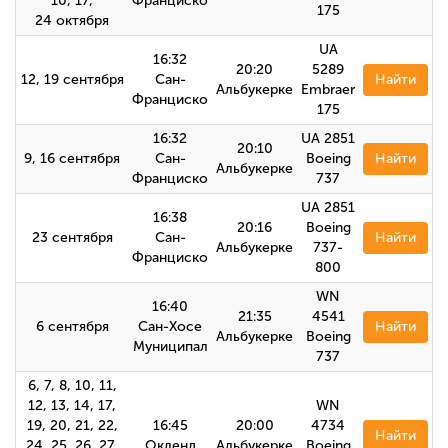
10, 17,
Франциско
175
24 октября
UA
16:32
20:20
5289
12, 19 сентября
Сан-
Найти
Альбукерке
Embraer
Франциско
175
16:32
UA 2851
20:10
9, 16 сентября
Сан-
Boeing
Найти
Альбукерке
Франциско
737
UA 2851
16:38
20:16
Boeing
23 сентября
Сан-
Найти
Альбукерке
737-
Франциско
800
WN
16:40
21:35
4541
6 сентября
Сан-Хосе
Найти
Альбукерке
Boeing
Муниципал
737
6, 7, 8, 10, 11,
12, 13, 14, 17,
WN
19, 20, 21, 22,
16:45
20:00
4734
Найти
24, 25, 26, 27,
Окленд
Альбукерке
Boeing