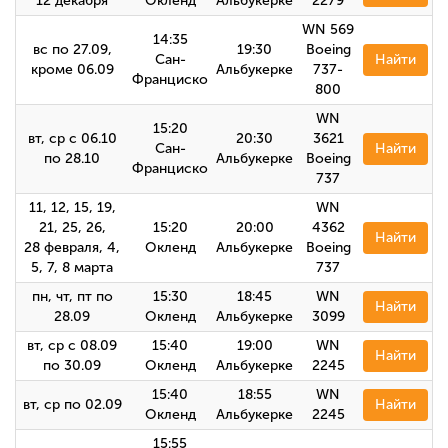
12 декабря
Окленд
Альбукерке
2279
WN 569
14:35
вс по 27.09,
19:30
Boeing
Сан-
Найти
кроме 06.09
Альбукерке
737-
Франциско
800
WN
15:20
вт, ср с 06.10
20:30
3621
Сан-
Найти
по 28.10
Альбукерке
Boeing
Франциско
737
11, 12, 15, 19,
WN
21, 25, 26,
15:20
20:00
4362
Найти
28 февраля, 4,
Окленд
Альбукерке
Boeing
5, 7, 8 марта
737
пн, чт, пт по
15:30
18:45
WN
Найти
28.09
Окленд
Альбукерке
3099
вт, ср с 08.09
15:40
19:00
WN
Найти
по 30.09
Окленд
Альбукерке
2245
15:40
18:55
WN
вт, ср по 02.09
Найти
Окленд
Альбукерке
2245
15:55