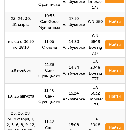
Альбукерке
Embraer
Франциско
175
10:55
23, 24, 30,
17:10
Сан-Хосе
WN 380
Найти
31 марта
Альбукерке
Муниципал
WN
вт, ср с 06.10
11:05
14:20
3849
Найти
по 28.10
Окленд
Альбукерке
Boeing
737
UA
11:28
14:54
2048
28 ноября
Сан-
Найти
Альбукерке
Boeing
Франциско
737
UA
11:40
15:24
5632
19, 26 августа
Сан-
Найти
Альбукерке
Embraer
Франциско
175
25, 26, 29,
30 октября, 1,
UA
11:42
2, 5, 6, 8, 9, 12,
15:08
2048
Сан-
Найти