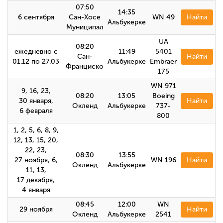
07:50
14:35
6 сентября
Сан-Хосе
WN 49
Найти
Альбукерке
Муниципал
UA
08:20
ежедневно с
11:49
5401
Сан-
Найти
01.12 по 27.03
Альбукерке
Embraer
Франциско
175
WN 971
9, 16, 23,
08:20
13:05
Boeing
30 января,
Найти
Окленд
Альбукерке
737-
6 февраля
800
1, 2, 5, 6, 8, 9,
12, 13, 15, 20,
22, 23,
08:30
13:55
27 ноября, 6,
WN 196
Найти
Окленд
Альбукерке
11, 13,
17 декабря,
4 января
08:45
12:00
WN
29 ноября
Найти
Окленд
Альбукерке
2541