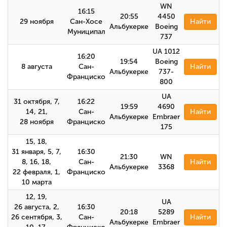
WN
16:15
20:55
4450
29 ноября
Сан-Хосе
Найти
Альбукерке
Boeing
Муниципал
737
UA 1012
16:20
19:54
Boeing
8 августа
Сан-
Найти
Альбукерке
737-
Франциско
800
UA
31 октября, 7,
16:22
19:59
4690
14, 21,
Сан-
Найти
Альбукерке
Embraer
28 ноября
Франциско
175
15, 18,
31 января, 5, 7,
16:30
21:30
WN
8, 16, 18,
Сан-
Найти
Альбукерке
3368
22 февраля, 1,
Франциско
10 марта
12, 19,
UA
26 августа, 2,
16:30
20:18
5289
26 сентября, 3,
Сан-
Найти
Альбукерке
Embraer