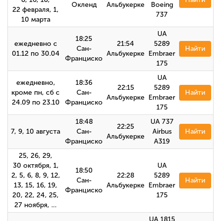
Окленд
Альбукерке
Boeing
22 февраля, 1,
737
10 марта
UA
18:25
ежедневно с
21:54
5289
Сан-
Найти
01.12 по 30.04
Альбукерке
Embraer
Франциско
175
UA
ежедневно,
18:36
22:15
5289
кроме пн, сб с
Сан-
Найти
Альбукерке
Embraer
24.09 по 23.10
Франциско
175
18:48
UA 737
22:25
7, 9, 10 августа
Сан-
Airbus
Найти
Альбукерке
Франциско
A319
25, 26, 29,
30 октября, 1,
UA
18:50
2, 5, 6, 8, 9, 12,
22:28
5289
Сан-
Найти
13, 15, 16, 19,
Альбукерке
Embraer
Франциско
20, 22, 24, 25,
175
27 ноября, …
UA 1815