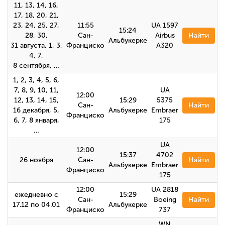
11, 13, 14, 16,
17, 18, 20, 21,
23, 24, 25, 27,
11:55
UA 1597
15:24
28, 30,
Сан-
Airbus
Найти
Альбукерке
31 августа, 1, 3,
Франциско
А320
4, 7,
8 сентября, …
1, 2, 3, 4, 5, 6,
7, 8, 9, 10, 11,
UA
12:00
12, 13, 14, 15,
15:29
5375
Сан-
Найти
16 декабря, 5,
Альбукерке
Embraer
Франциско
6, 7, 8 января,
175
…
UA
12:00
15:37
4702
26 ноября
Сан-
Найти
Альбукерке
Embraer
Франциско
175
12:00
UA 2818
ежедневно с
15:29
Сан-
Boeing
Найти
17.12 по 04.01
Альбукерке
Франциско
737
WN