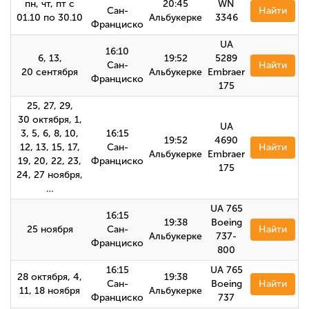
пн, чт, пт с
20:45
WN
Сан-
Найти
01.10 по 30.10
Альбукерке
3346
Франциско
UA
16:10
6, 13,
19:52
5289
Сан-
Найти
20 сентября
Альбукерке
Embraer
Франциско
175
25, 27, 29,
30 октября, 1,
UA
3, 5, 6, 8, 10,
16:15
19:52
4690
12, 13, 15, 17,
Сан-
Найти
Альбукерке
Embraer
19, 20, 22, 23,
Франциско
175
24, 27 ноября,
…
UA 765
16:15
19:38
Boeing
25 ноября
Сан-
Найти
Альбукерке
737-
Франциско
800
16:15
UA 765
28 октября, 4,
19:38
Сан-
Boeing
Найти
11, 18 ноября
Альбукерке
Франциско
737