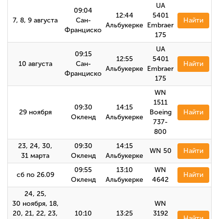
UA
09:04
12:44
5401
7, 8, 9 августа
Сан-
Найти
Альбукерке
Embraer
Франциско
175
UA
09:15
12:55
5401
10 августа
Сан-
Найти
Альбукерке
Embraer
Франциско
175
WN
1511
09:30
14:15
29 ноября
Boeing
Найти
Окленд
Альбукерке
737-
800
23, 24, 30,
09:30
14:15
WN 50
Найти
31 марта
Окленд
Альбукерке
09:55
13:10
WN
сб по 26.09
Найти
Окленд
Альбукерке
4642
24, 25,
30 ноября, 18,
WN
20, 21, 22, 23,
10:10
13:25
3192
Найти