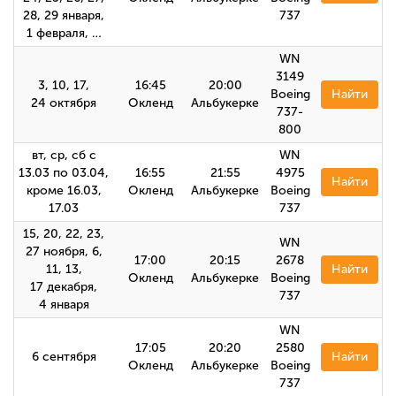
28, 29 января,
737
1 февраля, …
WN
3149
3, 10, 17,
16:45
20:00
Boeing
Найти
24 октября
Окленд
Альбукерке
737-
800
вт, ср, сб с
WN
13.03 по 03.04,
16:55
21:55
4975
Найти
кроме 16.03,
Окленд
Альбукерке
Boeing
17.03
737
15, 20, 22, 23,
WN
27 ноября, 6,
17:00
20:15
2678
11, 13,
Найти
Окленд
Альбукерке
Boeing
17 декабря,
737
4 января
WN
17:05
20:20
2580
6 сентября
Найти
Окленд
Альбукерке
Boeing
737