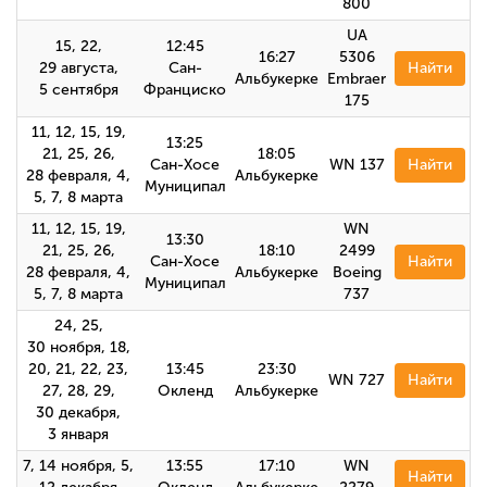
800
UA
15, 22,
12:45
16:27
5306
29 августа,
Сан-
Найти
Альбукерке
Embraer
5 сентября
Франциско
175
11, 12, 15, 19,
13:25
21, 25, 26,
18:05
Сан-Хосе
WN 137
Найти
28 февраля, 4,
Альбукерке
Муниципал
5, 7, 8 марта
11, 12, 15, 19,
WN
13:30
21, 25, 26,
18:10
2499
Сан-Хосе
Найти
28 февраля, 4,
Альбукерке
Boeing
Муниципал
5, 7, 8 марта
737
24, 25,
30 ноября, 18,
20, 21, 22, 23,
13:45
23:30
WN 727
Найти
27, 28, 29,
Окленд
Альбукерке
30 декабря,
3 января
7, 14 ноября, 5,
13:55
17:10
WN
Найти