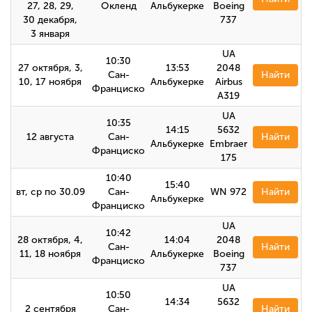
27, 28, 29,
Окленд
Альбукерке
Boeing
30 декабря,
737
3 января
UA
10:30
27 октября, 3,
13:53
2048
Сан-
Найти
10, 17 ноября
Альбукерке
Airbus
Франциско
A319
UA
10:35
14:15
5632
12 августа
Сан-
Найти
Альбукерке
Embraer
Франциско
175
10:40
15:40
вт, ср по 30.09
Сан-
WN 972
Найти
Альбукерке
Франциско
UA
10:42
28 октября, 4,
14:04
2048
Сан-
Найти
11, 18 ноября
Альбукерке
Boeing
Франциско
737
UA
10:50
14:34
5632
2 сентября
Сан-
Найти