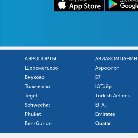
АЭРОПОРТЫ
АВИАКОМПАНИИ
Шереметьево
Аэрофлот
Внуково
S7
Толмачево
ЮТэйр
Tegel
Turkish Airlines
Schwechat
El-Al
Phuket
Emirates
Ben-Gurion
Quatar