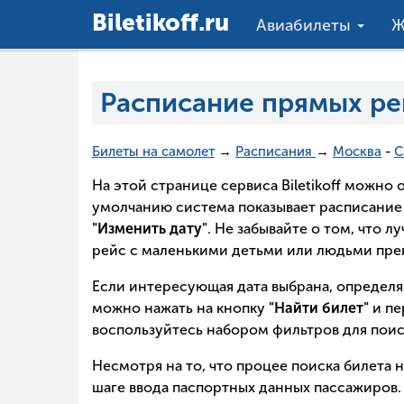
Вiletikoff.ru
Авиабилеты
Ж
Расписание прямых ре
Билеты на самолет
→
Расписания
→
Москва
-
С
На этой странице сервиса Biletikoff можн
умолчанию система показывает расписание 
"Изменить дату"
. Не забывайте о том, что 
рейс с маленькими детьми или людьми прек
Если интересующая дата выбрана, определя
можно нажать на кнопку
"Найти билет"
и пе
воспользуйтесь набором фильтров для поис
Несмотря на то, что процее поиска билета 
шаге ввода паспортных данных пассажиров. 