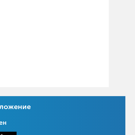
иложение
цен