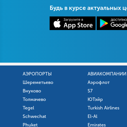
Будь в курсе актуальных 
АЭРОПОРТЫ
АВИАКОМПАНИИ
Шереметьево
Аэрофлот
Внуково
S7
Толмачево
ЮТэйр
Tegel
Turkish Airlines
Schwechat
El-Al
Phuket
Emirates