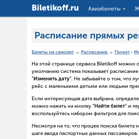
Вiletikoff.ru
Авиабилеты
Ж
Расписание прямых ре
Билеты на самолет
→
Расписания
→
Пхукет
-
М
На этой странице сервиса Biletikoff можн
умолчанию система показывает расписание 
"Изменить дату"
. Не забывайте о том, что 
рейс с маленькими детьми или людьми прек
Если интересующая дата выбрана, определя
можно нажать на кнопку
"Найти билет"
и пе
воспользуйтесь набором фильтров для поис
Несмотря на то, что процее поиска билета 
шаге ввода паспортных данных пассажиров. 