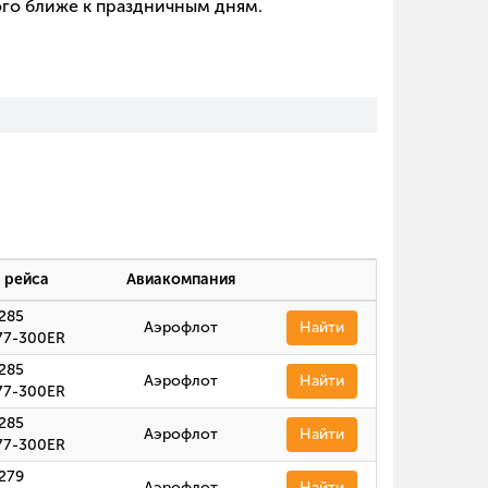
ого ближе к праздничным дням.
 рейса
Авиакомпания
285
Аэрофлот
Найти
77-300ER
285
Аэрофлот
Найти
77-300ER
285
Аэрофлот
Найти
77-300ER
279
Аэрофлот
Найти