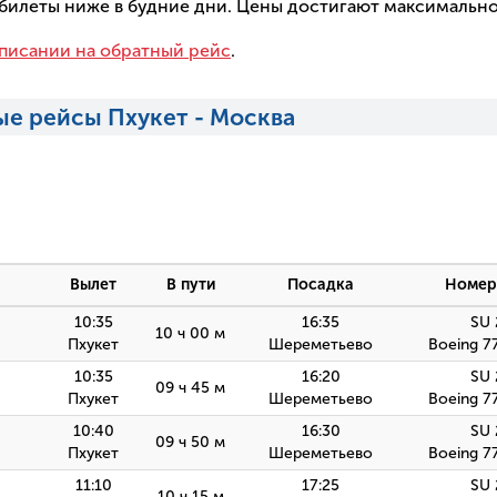
а билеты ниже в будние дни. Цены достигают максимальн
писании на обратный рейс
.
ые рейсы Пхукет - Москва
Вылет
В пути
Посадка
Номер
10:35
16:35
SU 
10 ч 00 м
Пхукет
Шереметьево
Boeing 7
10:35
16:20
SU 
09 ч 45 м
Пхукет
Шереметьево
Boeing 7
10:40
16:30
SU 
09 ч 50 м
Пхукет
Шереметьево
Boeing 7
11:10
17:25
SU 
10 ч 15 м