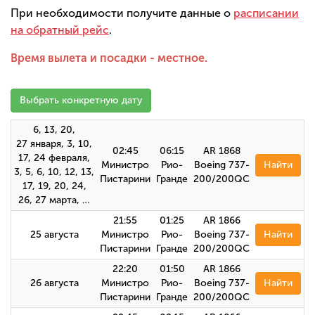
При необходимости получите данные о
расписании
на обратный рейс
.
Время вылета и посадки - местное.
Выбрать конкретную дату
6, 13, 20,
27 января, 3, 10,
02:45
06:15
AR 1868
17, 24 февраля,
Министро
Рио-
Boeing 737-
Найти
3, 5, 6, 10, 12, 13,
Пистарини
Гранде
200/200QC
17, 19, 20, 24,
26, 27 марта, …
21:55
01:25
AR 1866
25 августа
Министро
Рио-
Boeing 737-
Найти
Пистарини
Гранде
200/200QC
22:20
01:50
AR 1866
26 августа
Министро
Рио-
Boeing 737-
Найти
Пистарини
Гранде
200/200QC