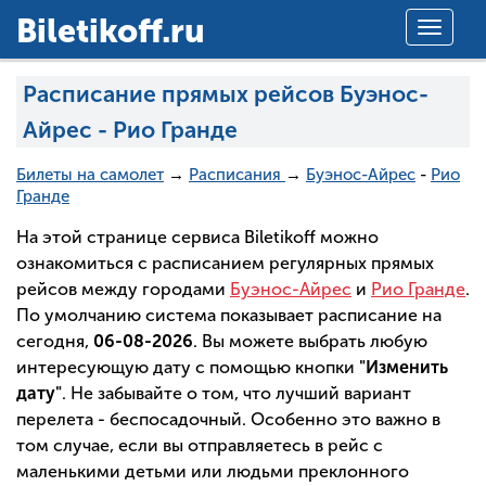
Вiletikoff.ru
Toggle
navigat
Расписание прямых рейсов Буэнос-
Айрес - Рио Гранде
Билеты на самолет
→
Расписания
→
Буэнос-Айрес
-
Рио
Гранде
На этой странице сервиса Biletikoff можно
ознакомиться с расписанием регулярных прямых
рейсов между городами
Буэнос-Айрес
и
Рио Гранде
.
По умолчанию система показывает расписание на
сегодня,
06-08-2026
. Вы можете выбрать любую
интересующую дату с помощью кнопки
"Изменить
дату"
. Не забывайте о том, что лучший вариант
перелета - беспосадочный. Особенно это важно в
том случае, если вы отправляетесь в рейс с
маленькими детьми или людьми преклонного