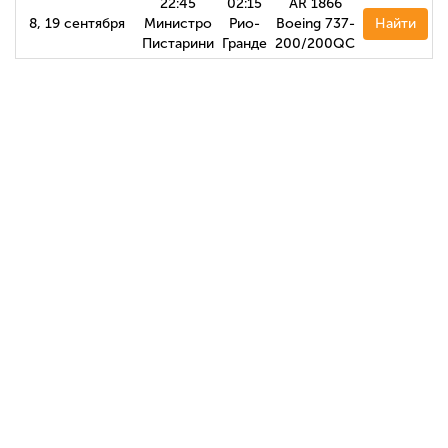
22:45
02:15
AR 1866
8, 19 сентября
Министро
Рио-
Boeing 737-
Найти
Пистарини
Гранде
200/200QC