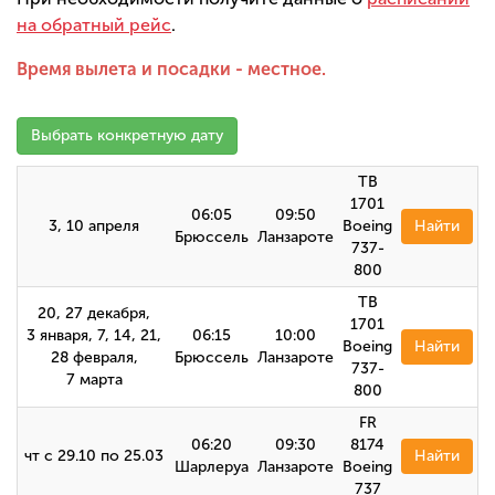
на обратный рейс
.
Время вылета и посадки - местное.
Выбрать конкретную дату
TB
1701
06:05
09:50
3, 10 апреля
Boeing
Найти
Брюссель
Ланзароте
737-
800
TB
20, 27 декабря,
1701
3 января, 7, 14, 21,
06:15
10:00
Boeing
Найти
28 февраля,
Брюссель
Ланзароте
737-
7 марта
800
FR
06:20
09:30
8174
чт с 29.10 по 25.03
Найти
Шарлеруа
Ланзароте
Boeing
737