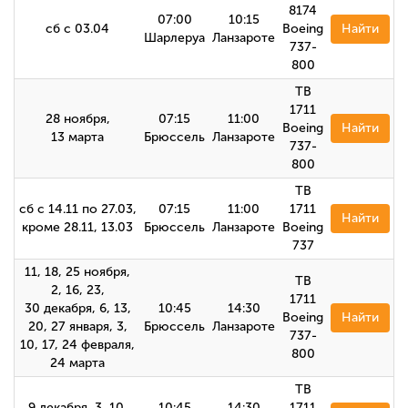
8174
07:00
10:15
сб с 03.04
Boeing
Найти
Шарлеруа
Ланзароте
737-
800
TB
1711
28 ноября,
07:15
11:00
Boeing
Найти
13 марта
Брюссель
Ланзароте
737-
800
TB
сб с 14.11 по 27.03,
07:15
11:00
1711
Найти
кроме 28.11, 13.03
Брюссель
Ланзароте
Boeing
737
11, 18, 25 ноября,
TB
2, 16, 23,
1711
30 декабря, 6, 13,
10:45
14:30
Boeing
Найти
20, 27 января, 3,
Брюссель
Ланзароте
737-
10, 17, 24 февраля,
800
24 марта
TB
9 декабря, 3, 10,
10:45
14:30
1711