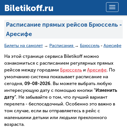
Вiletikoff.ru
Toggle
navigat
Расписание прямых рейсов Брюссель -
Аресифе
Билеты на самолет
→
Расписания
→
Брюссель
-
Аресифе
На этой странице сервиса Biletikoff можно
ознакомиться с расписанием регулярных прямых
рейсов между городами
Брюссель
и
Аресифе
. По
умолчанию система показывает расписание на
сегодня,
09-08-2026
. Вы можете выбрать любую
интересующую дату с помощью кнопки
"Изменить
дату"
. Не забывайте о том, что лучший вариант
перелета - беспосадочный. Особенно это важно в
том случае, если вы отправляетесь в рейс с
маленькими детьми или людьми преклонного
возраста.