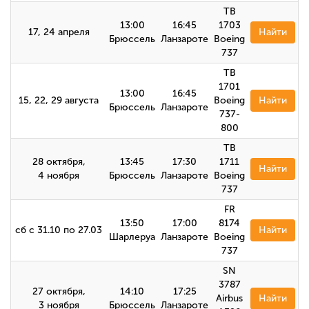
TB
13:00
16:45
1703
17, 24 апреля
Найти
Брюссель
Ланзароте
Boeing
737
TB
1701
13:00
16:45
15, 22, 29 августа
Boeing
Найти
Брюссель
Ланзароте
737-
800
TB
28 октября,
13:45
17:30
1711
Найти
4 ноября
Брюссель
Ланзароте
Boeing
737
FR
13:50
17:00
8174
сб с 31.10 по 27.03
Найти
Шарлеруа
Ланзароте
Boeing
737
SN
3787
27 октября,
14:10
17:25
Airbus
Найти
3 ноября
Брюссель
Ланзароте