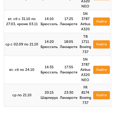
A320
NEO
SN
вт, сб с 31.10 по
14:10
17:25
3787
Найти
27.03, кроме 03.11
Брюссель
Ланзароте
Airbus
А320
TB
14:20
18:05
1711
ср с 02.09 по 21.10
Найти
Брюссель
Ланзароте
Boeing
737
SN
3787
14:35
17:55
вт, сб по 24.10
Airbus
Найти
Брюссель
Ланзароте
A320
NEO
FR
20:15
23:30
8174
ср по 21.10
Найти
Шарлеруа
Ланзароте
Boeing
737