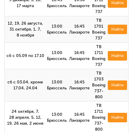
Найти
17 марта
Брюссель
Ланзароте
Boeing
737
TB
12, 19, 26 августа,
13:00
16:45
1701
31 октября, 1, 7,
Найти
Брюссель
Ланзароте
Boeing
8 ноября
737
TB
13:00
16:45
1711
сб с 05.09 по 17.10
Найти
Брюссель
Ланзароте
Boeing
737
TB
1703
сб с 03.04, кроме
13:00
16:45
Boeing
Найти
17.04, 24.04
Брюссель
Ланзароте
737-
800
TB
24 октября, 7,
1711
13:00
16:45
28 апреля, 5, 12,
Boeing
Найти
Брюссель
Ланзароте
19, 26 мая, 2 июня
737-
800