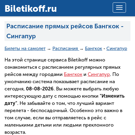
Вiletikoff.ru
Toggle
navigat
Расписание прямых рейсов Бангкок -
Сингапур
Билеты на самолет
→
Расписания
→
Бангкок
-
Сингапур
На этой странице сервиса Biletikoff можно
ознакомиться с расписанием регулярных прямых
рейсов между городами
Бангкок
и
Сингапур
. По
умолчанию система показывает расписание на
сегодня,
08-08-2026
. Вы можете выбрать любую
интересующую дату с помощью кнопки
"Изменить
дату"
. Не забывайте о том, что лучший вариант
перелета - беспосадочный. Особенно это важно в
том случае, если вы отправляетесь в рейс с
маленькими детьми или людьми преклонного
возраста.