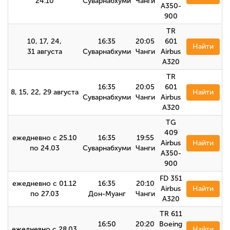
24.10
Суварнабхуми
Чанги
A350-
900
TR
10, 17, 24,
16:35
20:05
601
Найти
31 августа
Суварнабхуми
Чанги
Airbus
A320
TR
16:35
20:05
601
8, 15, 22, 29 августа
Найти
Суварнабхуми
Чанги
Airbus
А320
TG
409
ежедневно с 25.10
16:35
19:55
Airbus
Найти
по 24.03
Суварнабхуми
Чанги
A350-
900
FD 351
ежедневно с 01.12
16:35
20:10
Airbus
Найти
по 27.03
Дон-Муанг
Чанги
А320
TR 611
16:50
20:20
Boeing
ежедневно с 28.03
Найти