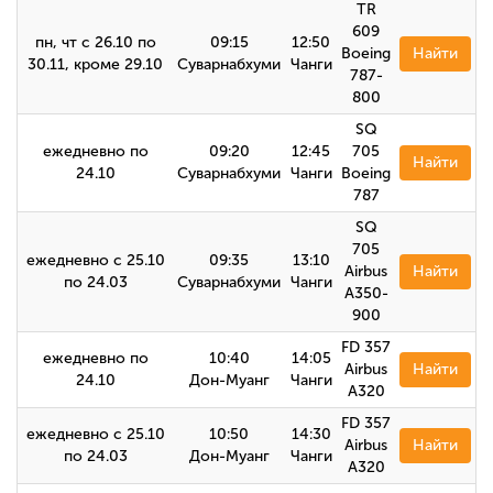
TR
609
пн, чт с 26.10 по
09:15
12:50
Boeing
Найти
30.11, кроме 29.10
Суварнабхуми
Чанги
787-
800
SQ
ежедневно по
09:20
12:45
705
Найти
24.10
Суварнабхуми
Чанги
Boeing
787
SQ
705
ежедневно с 25.10
09:35
13:10
Airbus
Найти
по 24.03
Суварнабхуми
Чанги
A350-
900
FD 357
ежедневно по
10:40
14:05
Airbus
Найти
24.10
Дон-Муанг
Чанги
A320
FD 357
ежедневно с 25.10
10:50
14:30
Airbus
Найти
по 24.03
Дон-Муанг
Чанги
А320