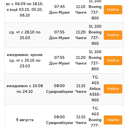
SL 100
вс с 06.09 по 18.10,
07:45
11:10
Boeing
а ещё 03.10, 05.10,
Найти
Дон-Муанг
Чанги
737-
06.10
800
SL 100
ср, чт с 28.10 по
07:55
11:20
Boeing
Найти
25.03
Дон-Муанг
Чанги
737-
900
SL 100
ежедневно, кроме
07:55
11:20
Boeing
ср, чт с 25.10 по
Найти
Дон-Муанг
Чанги
737-
23.03
800
TG
403
ежедневно с 10.08
08:00
11:15
Airbus
Найти
по 24.10
Суварнабхуми
Чанги
A350-
900
TG
403
08:00
11:15
9 августа
Boeing
Найти
Суварнабхуми
Чанги
777-