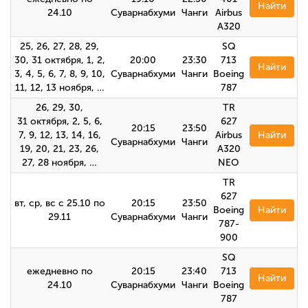
Найти
24.10
Суварнабхуми
Чанги
Airbus
А320
25, 26, 27, 28, 29,
SQ
30, 31 октября, 1, 2,
20:00
23:30
713
Найти
3, 4, 5, 6, 7, 8, 9, 10,
Суварнабхуми
Чанги
Boeing
11, 12, 13 ноября, …
787
26, 29, 30,
TR
31 октября, 2, 5, 6,
627
20:15
23:50
7, 9, 12, 13, 14, 16,
Airbus
Найти
Суварнабхуми
Чанги
19, 20, 21, 23, 26,
A320
27, 28 ноября, …
NEO
TR
627
вт, ср, вс с 25.10 по
20:15
23:50
Boeing
Найти
29.11
Суварнабхуми
Чанги
787-
900
SQ
ежедневно по
20:15
23:40
713
Найти
24.10
Суварнабхуми
Чанги
Boeing
787