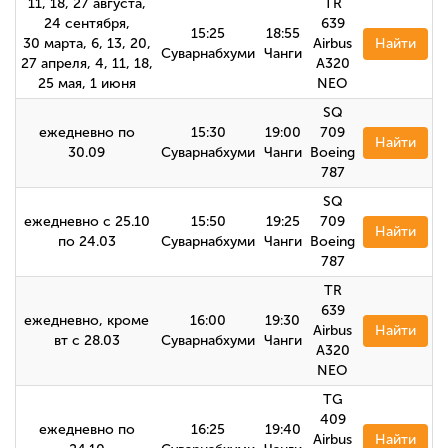
11, 18, 27 августа,
TR
24 сентября,
639
15:25
18:55
30 марта, 6, 13, 20,
Airbus
Найти
Суварнабхуми
Чанги
27 апреля, 4, 11, 18,
A320
25 мая, 1 июня
NEO
SQ
ежедневно по
15:30
19:00
709
Найти
30.09
Суварнабхуми
Чанги
Boeing
787
SQ
ежедневно с 25.10
15:50
19:25
709
Найти
по 24.03
Суварнабхуми
Чанги
Boeing
787
TR
639
ежедневно, кроме
16:00
19:30
Airbus
Найти
вт с 28.03
Суварнабхуми
Чанги
A320
NEO
TG
409
ежедневно по
16:25
19:40
Airbus
Найти