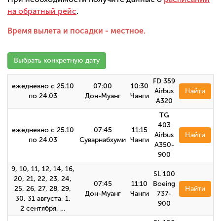
на обратный рейс
.
Время вылета и посадки - местное.
Выбрать конкретную дату
FD 359
ежедневно с 25.10
07:00
10:30
Airbus
Найти
по 24.03
Дон-Муанг
Чанги
А320
TG
403
ежедневно с 25.10
07:45
11:15
Airbus
Найти
по 24.03
Суварнабхуми
Чанги
A350-
900
9, 10, 11, 12, 14, 16,
SL 100
20, 21, 22, 23, 24,
07:45
11:10
Boeing
25, 26, 27, 28, 29,
Найти
Дон-Муанг
Чанги
737-
30, 31 августа, 1,
900
2 сентября, …