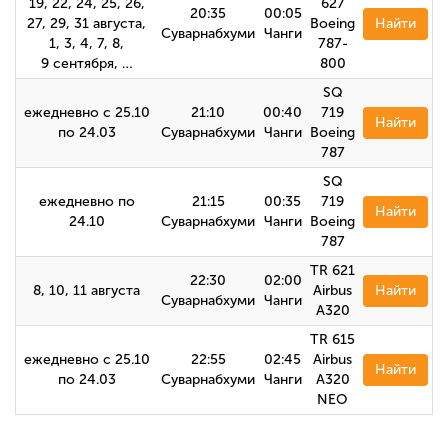
19, 22, 24, 25, 26,
627
20:35
00:05
27, 29, 31 августа,
Boeing
Найти
Суварнабхуми
Чанги
1, 3, 4, 7, 8,
787-
9 сентября, …
800
SQ
ежедневно с 25.10
21:10
00:40
719
Найти
по 24.03
Суварнабхуми
Чанги
Boeing
787
SQ
ежедневно по
21:15
00:35
719
Найти
24.10
Суварнабхуми
Чанги
Boeing
787
TR 621
22:30
02:00
8, 10, 11 августа
Airbus
Найти
Суварнабхуми
Чанги
А320
TR 615
ежедневно с 25.10
22:55
02:45
Airbus
Найти
по 24.03
Суварнабхуми
Чанги
A320
NEO