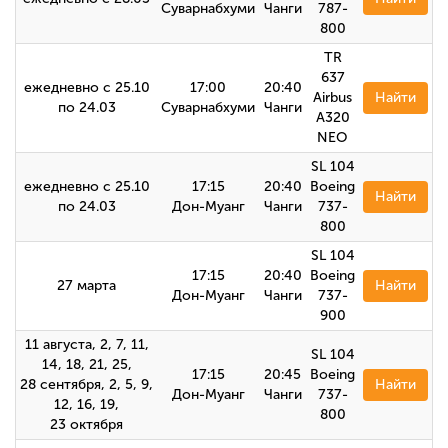
Суварнабхуми
Чанги
787-
800
TR
637
ежедневно с 25.10
17:00
20:40
Airbus
Найти
по 24.03
Суварнабхуми
Чанги
A320
NEO
SL 104
ежедневно с 25.10
17:15
20:40
Boeing
Найти
по 24.03
Дон-Муанг
Чанги
737-
800
SL 104
17:15
20:40
Boeing
27 марта
Найти
Дон-Муанг
Чанги
737-
900
11 августа, 2, 7, 11,
SL 104
14, 18, 21, 25,
17:15
20:45
Boeing
28 сентября, 2, 5, 9,
Найти
Дон-Муанг
Чанги
737-
12, 16, 19,
800
23 октября