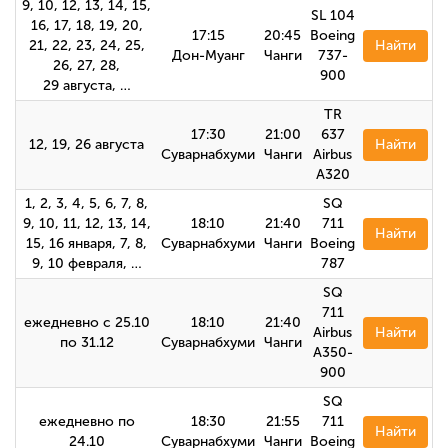
9, 10, 12, 13, 14, 15,
SL 104
16, 17, 18, 19, 20,
17:15
20:45
Boeing
21, 22, 23, 24, 25,
Найти
Дон-Муанг
Чанги
737-
26, 27, 28,
900
29 августа, …
TR
17:30
21:00
637
12, 19, 26 августа
Найти
Суварнабхуми
Чанги
Airbus
A320
1, 2, 3, 4, 5, 6, 7, 8,
SQ
9, 10, 11, 12, 13, 14,
18:10
21:40
711
Найти
15, 16 января, 7, 8,
Суварнабхуми
Чанги
Boeing
9, 10 февраля, …
787
SQ
711
ежедневно с 25.10
18:10
21:40
Airbus
Найти
по 31.12
Суварнабхуми
Чанги
A350-
900
SQ
ежедневно по
18:30
21:55
711
Найти
24.10
Суварнабхуми
Чанги
Boeing