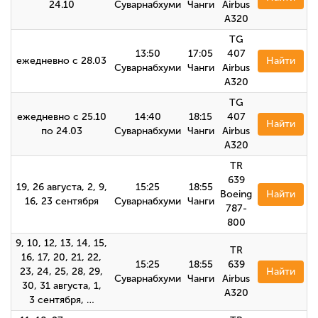
24.10
Суварнабхуми
Чанги
Airbus
A320
TG
13:50
17:05
407
ежедневно с 28.03
Найти
Суварнабхуми
Чанги
Airbus
А320
TG
ежедневно с 25.10
14:40
18:15
407
Найти
по 24.03
Суварнабхуми
Чанги
Airbus
А320
TR
639
19, 26 августа, 2, 9,
15:25
18:55
Boeing
Найти
16, 23 сентября
Суварнабхуми
Чанги
787-
800
9, 10, 12, 13, 14, 15,
TR
16, 17, 20, 21, 22,
15:25
18:55
639
23, 24, 25, 28, 29,
Найти
Суварнабхуми
Чанги
Airbus
30, 31 августа, 1,
A320
3 сентября, …