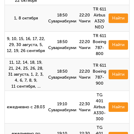
22 октября
TR 611
18:50
22:20
Airbus
1, 8 октября
Найти
Суварнабхуми
Чанги
A320
NEO
TR 611
9, 10, 15, 16, 17, 22,
18:50
22:20
Boeing
29, 30 августа, 5,
Найти
Суварнабхуми
Чанги
787-
12, 19, 26 сентября
800
11, 12, 14, 18, 19,
TR 611
21, 24, 25, 26, 28,
18:50
22:20
Boeing
31 августа, 1, 2, 3,
Найти
Суварнабхуми
Чанги
787-
4, 6, 7, 8, 9,
900
11 сентября, …
TG
401
19:10
22:30
ежедневно с 28.03
Airbus
Найти
Суварнабхуми
Чанги
А330-
300
TG
ежедневно по
19:10
22:30
401