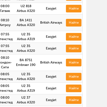
08:00
U2 818
Easyjet
Найти
Гатвик
Airbus А320
08:10
BA 1411
British Airways
Найти
Хитроу
Airbus А320
07:55
U2 35
Easyjet
Найти
тенстед
Airbus A319
07:55
U2 35
Easyjet
Найти
тенстед
Airbus А320
08:10
BA 8751
Лондон-
British Airways
Найти
Embraer 190
Сити
08:05
U2 35
Easyjet
Найти
тенстед
Airbus А320
08:05
U2 35
Easyjet
Найти
тенстед
Airbus A319
08:00
U2 37
Easyjet
Найти
тенстед
Airbus А320