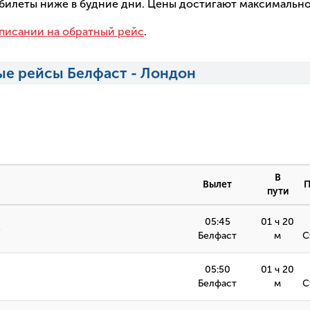
а билеты ниже в будние дни. Цены достигают максимальн
писании на обратный рейс
.
ые рейсы Белфаст - Лондон
В
Вылет
П
пути
05:45
01 ч 20
3
Белфаст
м
С
05:50
01 ч 20
Белфаст
м
С