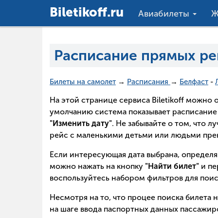
Вiletikoff.ru
Авиабилеты
Ж
Расписание прямых ре
Билеты на самолет
→
Расписания
→
Белфаст
-
На этой странице сервиса Biletikoff можн
умолчанию система показывает расписание 
"Изменить дату"
. Не забывайте о том, что 
рейс с маленькими детьми или людьми прек
Если интересующая дата выбрана, определя
можно нажать на кнопку
"Найти билет"
и пе
воспользуйтесь набором фильтров для поис
Несмотря на то, что процее поиска билета
на шаге ввода паспортных данных пассажиро