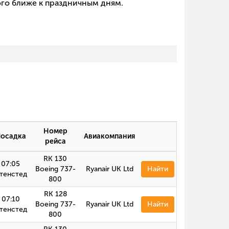
ого ближе к праздничным дням.
Номер
осадка
Авиакомпания
рейса
RK 130
07:05
Boeing 737-
Ryanair UK Ltd
Найти
тенстед
800
RK 128
07:10
Boeing 737-
Ryanair UK Ltd
Найти
тенстед
800