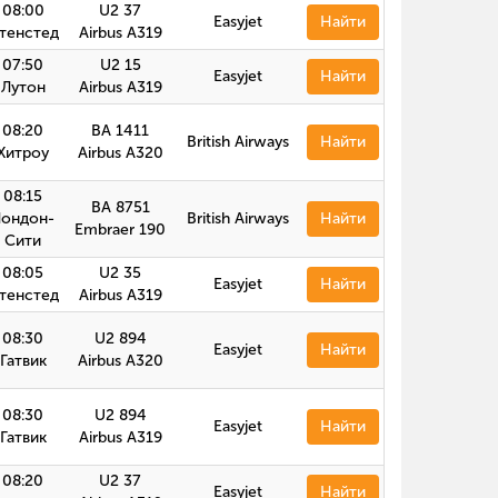
08:00
U2 37
Easyjet
Найти
тенстед
Airbus A319
07:50
U2 15
Easyjet
Найти
Лутон
Airbus A319
08:20
BA 1411
British Airways
Найти
Хитроу
Airbus А320
08:15
BA 8751
Лондон-
British Airways
Найти
Embraer 190
Сити
08:05
U2 35
Easyjet
Найти
тенстед
Airbus A319
08:30
U2 894
Easyjet
Найти
Гатвик
Airbus А320
08:30
U2 894
Easyjet
Найти
Гатвик
Airbus A319
08:20
U2 37
Easyjet
Найти