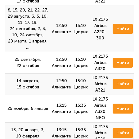
17 октября
A321
8, 15, 20, 21, 22, 27,
29 августа, 3, 5, 10,
LX 2175
11, 17, 19,
12:50
15:10
Airbus
24 сентября, 2, 3,
Найти
Аликанте
Цюрих
A220-
10, 24 октября,
300
29 марта, 1 апреля,
…
LX 2175
25 сентября,
12:50
15:10
Airbus
Найти
22 октября
Аликанте
Цюрих
A320
LX 2175
14 августа,
12:50
15:10
Airbus
Найти
15 октября
Аликанте
Цюрих
А321
LX 2175
13:15
15:35
Airbus
25 ноября, 6 января
Найти
Аликанте
Цюрих
A320
NEO
LX 2175
13, 20 января, 3,
13:15
15:35
Airbus
Найти
10 февраля
Аликанте
Цюрих