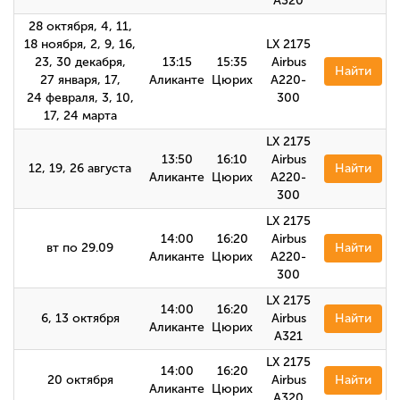
А320
28 октября, 4, 11,
18 ноября, 2, 9, 16,
LX 2175
23, 30 декабря,
13:15
15:35
Airbus
Найти
27 января, 17,
Аликанте
Цюрих
A220-
24 февраля, 3, 10,
300
17, 24 марта
LX 2175
13:50
16:10
Airbus
12, 19, 26 августа
Найти
Аликанте
Цюрих
A220-
300
LX 2175
14:00
16:20
Airbus
вт по 29.09
Найти
Аликанте
Цюрих
A220-
300
LX 2175
14:00
16:20
6, 13 октября
Airbus
Найти
Аликанте
Цюрих
A321
LX 2175
14:00
16:20
20 октября
Airbus
Найти
Аликанте
Цюрих
A320