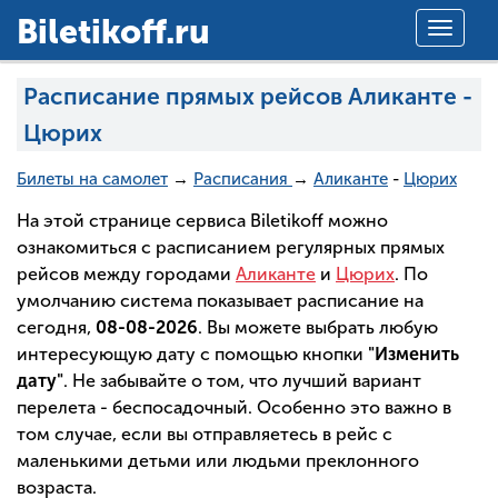
Вiletikoff.ru
Toggle
navigat
Расписание прямых рейсов Аликанте -
Цюрих
Билеты на самолет
→
Расписания
→
Аликанте
-
Цюрих
На этой странице сервиса Biletikoff можно
ознакомиться с расписанием регулярных прямых
рейсов между городами
Аликанте
и
Цюрих
. По
умолчанию система показывает расписание на
сегодня,
08-08-2026
. Вы можете выбрать любую
интересующую дату с помощью кнопки
"Изменить
дату"
. Не забывайте о том, что лучший вариант
перелета - беспосадочный. Особенно это важно в
том случае, если вы отправляетесь в рейс с
маленькими детьми или людьми преклонного
возраста.