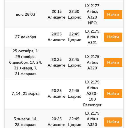
LX 2177
20:15
22:30
Airbus
вс с 28.03
Найти
Аликанте
Цюрих
A320
NEO
LX 2175
20:25
22:45
27 декабря
Airbus
Найти
Аликанте
Цюрих
А321
25 октября, 1,
29 ноября,
LX 2175
20:25
22:45
6 декабря, 17, 24,
Airbus
Найти
Аликанте
Цюрих
31 января, 7,
А320
21 февраля
LX 2175
Airbus
20:25
22:45
7, 14, 21 марта
A220-
Найти
Аликанте
Цюрих
100
Passenger
LX 2175
3 января, 14,
20:25
22:45
Airbus
Найти
28 февраля
Аликанте
Цюрих
A320