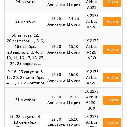
24 августа
Airbus
Найти
Аликанте
Цюрих
A321
LX 2175
12:35
14:55
12 октября
Airbus
Найти
Аликанте
Цюрих
A320
30 августа, 12,
26 сентября, 1, 8, 9,
LX 2175
16 октября,
12:50
15:10
Airbus
Найти
28 марта, 2, 3, 4, 9,
Аликанте
Цюрих
A320
10, 11, 16, 17, 18, 23,
NEO
24, 25 апреля, …
9, 16, 23 августа, 6,
LX 2175
12:50
15:10
13, 20, 27 сентября,
Airbus
Найти
Аликанте
Цюрих
4, 11, 18, 23 октября
А320
LX 2173
12:50
15:15
Airbus
31 октября
Найти
Аликанте
Цюрих
A220-
300
13, 28 августа, 4,
LX 2175
12:50
15:10
18 сентября,
Airbus
Найти
Аликанте
Цюрих