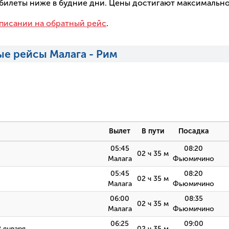
а билеты ниже в будние дни. Цены достигают максимальн
писании на обратный рейс
.
е рейсы Малага - Рим
Вылет
В пути
Посадка
05:45
08:20
02 ч 35 м
Малага
Фьюмичино
05:45
08:20
02 ч 35 м
Малага
Фьюмичино
06:00
08:35
02 ч 35 м
Малага
Фьюмичино
06:25
09:00
2 января
02 ч 35 м