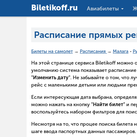
Вiletikoff.ru
Авиабилеты
Ж
Расписание прямых ре
Билеты на самолет
→
Расписания
→
Малага
-
Р
На этой странице сервиса Biletikoff можн
умолчанию система показывает расписание 
"Изменить дату"
. Не забывайте о том, что 
рейс с маленькими детьми или людьми прек
Если интересующая дата выбрана, определя
можно нажать на кнопку
"Найти билет"
и пе
воспользуйтесь набором фильтров для поис
Несмотря на то, что процее поиска билета 
шаге ввода паспортных данных пассажиров. 