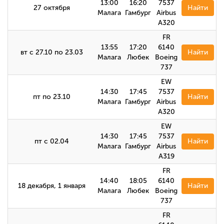
13:00
16:20
7537
27 октября
Найти
Малага
Гамбург
Airbus
А320
FR
13:55
17:20
6140
вт с 27.10 по 23.03
Найти
Малага
Любек
Boeing
737
EW
14:30
17:45
7537
пт по 23.10
Найти
Малага
Гамбург
Airbus
А320
EW
14:30
17:45
7537
пт с 02.04
Найти
Малага
Гамбург
Airbus
A319
FR
14:40
18:05
6140
18 декабря, 1 января
Найти
Малага
Любек
Boeing
737
FR