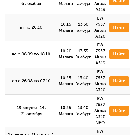
Найти
6 декабря
Малага
Гамбург
Airbus
A319
EW
10:15
13:30
7537
вт по 20.10
Найти
Малага
Гамбург
Airbus
A320
EW
10:20
13:35
7537
вс с 06.09 по 18.10
Найти
Малага
Гамбург
Airbus
A319
EW
10:25
13:40
7537
ср с 26.08 по 07.10
Найти
Малага
Гамбург
Airbus
А320
EW
7537
19 августа, 14,
10:25
13:40
Airbus
Найти
21 октября
Малага
Гамбург
A320
NEO
EW
12 августа, 31 марта, 7,