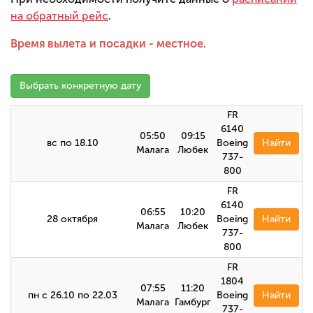
на обратный рейс
.
Время вылета и посадки - местное.
Выбрать конкретную дату
FR
6140
05:50
09:15
вс по 18.10
Boeing
Найти
Малага
Любек
737-
800
FR
6140
06:55
10:20
28 октября
Boeing
Найти
Малага
Любек
737-
800
FR
1804
07:55
11:20
пн с 26.10 по 22.03
Boeing
Найти
Малага
Гамбург
737-