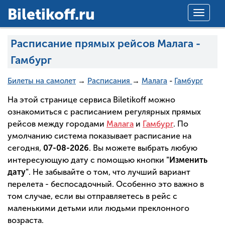
Вiletikoff.ru
Toggle
navigat
Расписание прямых рейсов Малага -
Гамбург
Билеты на самолет
→
Расписания
→
Малага
-
Гамбург
На этой странице сервиса Biletikoff можно
ознакомиться с расписанием регулярных прямых
рейсов между городами
Малага
и
Гамбург
. По
умолчанию система показывает расписание на
сегодня,
07-08-2026
. Вы можете выбрать любую
интересующую дату с помощью кнопки
"Изменить
дату"
. Не забывайте о том, что лучший вариант
перелета - беспосадочный. Особенно это важно в
том случае, если вы отправляетесь в рейс с
маленькими детьми или людьми преклонного
возраста.