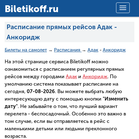
Вiletikoff.ru
Toggle
navigat
Расписание прямых рейсов Адак -
Анкоридж
Билеты на самолет
→
Расписания
→
Адак
-
Анкоридж
На этой странице сервиса Biletikoff можно
ознакомиться с расписанием регулярных прямых
рейсов между городами
Адак
и
Анкоридж
. По
умолчанию система показывает расписание на
сегодня,
07-08-2026
. Вы можете выбрать любую
интересующую дату с помощью кнопки
"Изменить
дату"
. Не забывайте о том, что лучший вариант
перелета - беспосадочный. Особенно это важно в
том случае, если вы отправляетесь в рейс с
маленькими детьми или людьми преклонного
возраста.