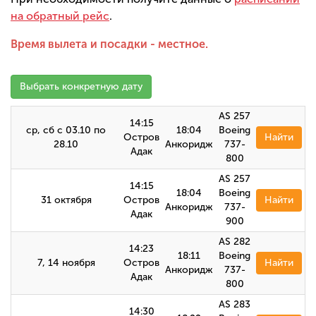
на обратный рейс
.
Время вылета и посадки - местное.
Выбрать конкретную дату
AS 257
14:15
ср, сб с 03.10 по
18:04
Boeing
Остров
Найти
28.10
Анкоридж
737-
Адак
800
AS 257
14:15
18:04
Boeing
31 октября
Остров
Найти
Анкоридж
737-
Адак
900
AS 282
14:23
18:11
Boeing
7, 14 ноября
Остров
Найти
Анкоридж
737-
Адак
800
AS 283
14:30