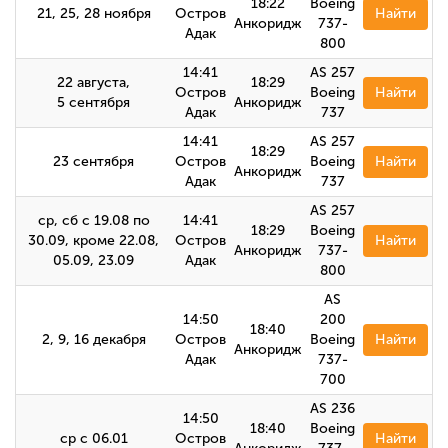
18:22
Boeing
21, 25, 28 ноября
Остров
Найти
Анкоридж
737-
Адак
800
14:41
AS 257
22 августа,
18:29
Остров
Boeing
Найти
5 сентября
Анкоридж
Адак
737
14:41
AS 257
18:29
23 сентября
Остров
Boeing
Найти
Анкоридж
Адак
737
AS 257
ср, сб с 19.08 по
14:41
18:29
Boeing
30.09, кроме 22.08,
Остров
Найти
Анкоридж
737-
05.09, 23.09
Адак
800
AS
14:50
200
18:40
2, 9, 16 декабря
Остров
Boeing
Найти
Анкоридж
Адак
737-
700
AS 236
14:50
18:40
Boeing
ср с 06.01
Остров
Найти