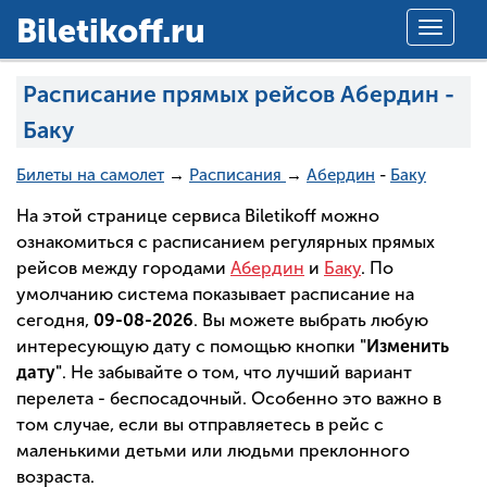
Вiletikoff.ru
Toggle
navigat
Расписание прямых рейсов Абердин -
Баку
Билеты на самолет
→
Расписания
→
Абердин
-
Баку
На этой странице сервиса Biletikoff можно
ознакомиться с расписанием регулярных прямых
рейсов между городами
Абердин
и
Баку
. По
умолчанию система показывает расписание на
сегодня,
09-08-2026
. Вы можете выбрать любую
интересующую дату с помощью кнопки
"Изменить
дату"
. Не забывайте о том, что лучший вариант
перелета - беспосадочный. Особенно это важно в
том случае, если вы отправляетесь в рейс с
маленькими детьми или людьми преклонного
возраста.