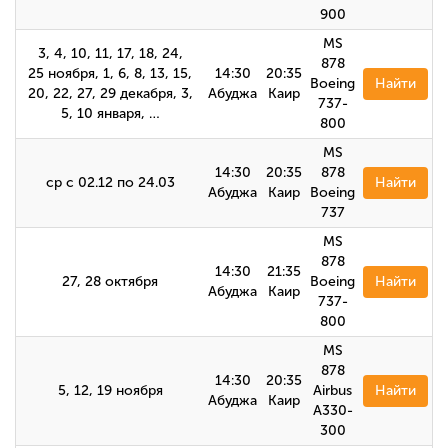
900
MS
3, 4, 10, 11, 17, 18, 24,
878
25 ноября, 1, 6, 8, 13, 15,
14:30
20:35
Boeing
Найти
20, 22, 27, 29 декабря, 3,
Абуджа
Каир
737-
5, 10 января, …
800
MS
14:30
20:35
878
ср с 02.12 по 24.03
Найти
Абуджа
Каир
Boeing
737
MS
878
14:30
21:35
27, 28 октября
Boeing
Найти
Абуджа
Каир
737-
800
MS
878
14:30
20:35
5, 12, 19 ноября
Airbus
Найти
Абуджа
Каир
А330-
300