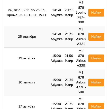
MS
878
пн, чт с 02.11 по 25.03,
14:30
20:35
Boeing
Найти
кроме 05.11, 12.11, 19.11
Абуджа
Каир
787-
900
MS
14:30
21:35
878
25 октября
Найти
Абуджа
Каир
Airbus
А321
MS
15:00
21:50
878
19 августа
Найти
Абуджа
Каир
Airbus
А330
MS
878
15:00
21:35
10 августа
Airbus
Найти
Абуджа
Каир
А330-
300
MS
15:00
21:35
878
17 августа
Найти
Абуджа
Каир
Airbus