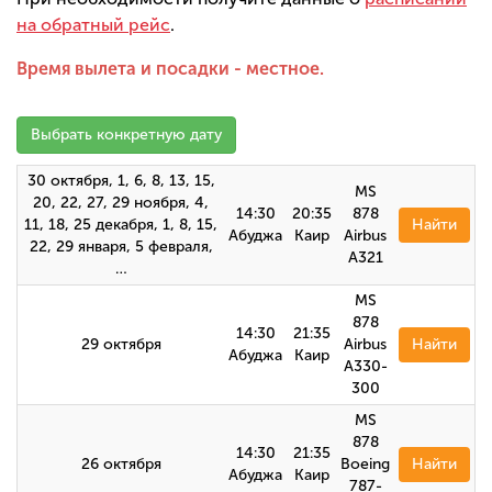
на обратный рейс
.
Время вылета и посадки - местное.
Выбрать конкретную дату
30 октября, 1, 6, 8, 13, 15,
MS
20, 22, 27, 29 ноября, 4,
14:30
20:35
878
11, 18, 25 декабря, 1, 8, 15,
Найти
Абуджа
Каир
Airbus
22, 29 января, 5 февраля,
А321
…
MS
878
14:30
21:35
29 октября
Airbus
Найти
Абуджа
Каир
А330-
300
MS
878
14:30
21:35
26 октября
Boeing
Найти
Абуджа
Каир
787-