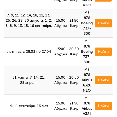
А321
MS
7, 9, 11, 12, 14, 18, 21, 23,
878
25, 26, 28, 30 августа, 1, 2,
15:00
21:50
Boeing
Найти
6, 8, 9, 13, 15, 16 сентября,
Абуджа
Каир
737-
…
800
MS
878
15:00
20:50
вт, пт, вс с 28.03 по 27.04
Boeing
Найти
Абуджа
Каир
737-
800
MS
878
31 марта, 7, 14, 21,
15:00
20:50
Airbus
Найти
28 апреля
Абуджа
Каир
A320
NEO
MS
15:00
21:50
878
4, 11 сентября, 16 мая
Найти
Абуджа
Каир
Airbus
А321