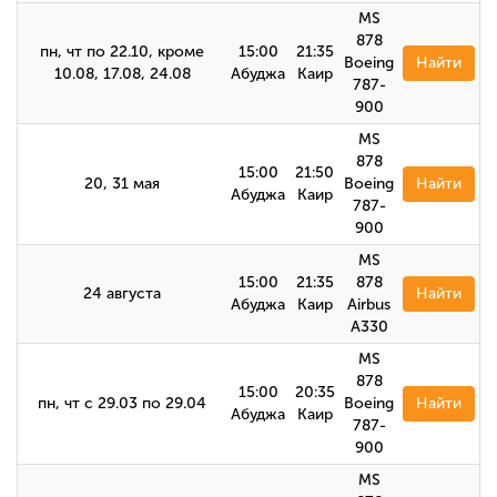
MS
878
пн, чт по 22.10, кроме
15:00
21:35
Boeing
Найти
10.08, 17.08, 24.08
Абуджа
Каир
787-
900
MS
878
15:00
21:50
20, 31 мая
Boeing
Найти
Абуджа
Каир
787-
900
MS
15:00
21:35
878
24 августа
Найти
Абуджа
Каир
Airbus
А330
MS
878
15:00
20:35
пн, чт с 29.03 по 29.04
Boeing
Найти
Абуджа
Каир
787-
900
MS