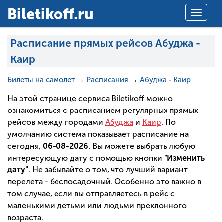
Вiletikoff.ru
Toggle
navigat
Расписание прямых рейсов Абуджа -
Каир
Билеты на самолет
→
Расписания
→
Абуджа
-
Каир
На этой странице сервиса Biletikoff можно
ознакомиться с расписанием регулярных прямых
рейсов между городами
Абуджа
и
Каир
. По
умолчанию система показывает расписание на
сегодня,
06-08-2026
. Вы можете выбрать любую
интересующую дату с помощью кнопки
"Изменить
дату"
. Не забывайте о том, что лучший вариант
перелета - беспосадочный. Особенно это важно в
том случае, если вы отправляетесь в рейс с
маленькими детьми или людьми преклонного
возраста.