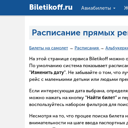
Вiletikoff.ru
Авиабилеты
Ж
Расписание прямых ре
Билеты на самолет
→
Расписания
→
Альбукерк
На этой странице сервиса Biletikoff можн
По умолчанию система показывает расписан
"Изменить дату"
. Не забывайте о том, что 
рейс с маленькими детьми или людьми прек
Если интересующая дата выбрана, определя
можно нажать на кнопку
"Найти билет"
и пе
воспользуйтесь набором фильтров для поис
Несмотря на то, что процее поиска билета 
внимательности на шаге ввода паспортных д