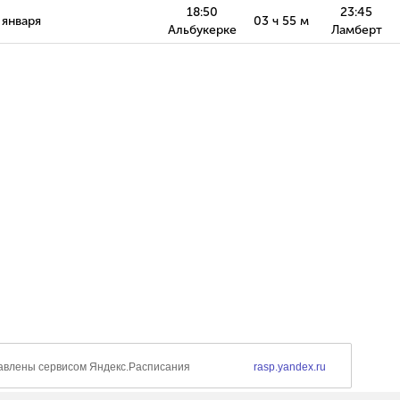
18:50
23:45
 января
03 ч 55 м
Альбукерке
Ламберт