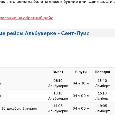
факт, что цены на билеты ниже в будние дни. Цены дост
писании на обратный рейс
.
ые рейсы Альбукерке - Сент-Луис
Вылет
В пути
Посадка
08:10
13:40
я
04 ч 30 м
Альбукерке
Ламберт
10:10
15:10
я
04 ч 00 м
Альбукерке
Ламберт
14:05
19:05
9, 30 декабря, 3 января
04 ч 00 м
Альбукерке
Ламберт