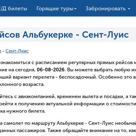
/Д билеты
Горящие туры
Забронировать
йсов Альбукерке - Сент-Луис
е
-
Сент-Луис
о ознакомиться с расписанием регулярных прямых рейсо
ие на сегодня,
06-08-2026
. Вы можете выбрать любую 
лучший вариант перелета - беспосадочный. Особенно это в
лонного возраста.
йтесь с авиакомпанией, временем вылета и посадки, а т
рейти к получению актуальной информации о стоимости 
ка нужного билета.
на самолет по маршруту Альбукерке - Сент-Луис необыча
анных пассажиров. Также обращайте внимание на то, как