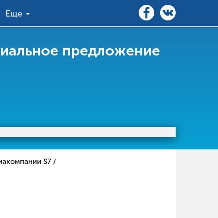
Еще
ециальное предложение
иакомпании S7 /