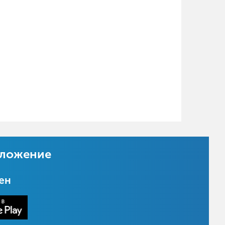
иложение
цен