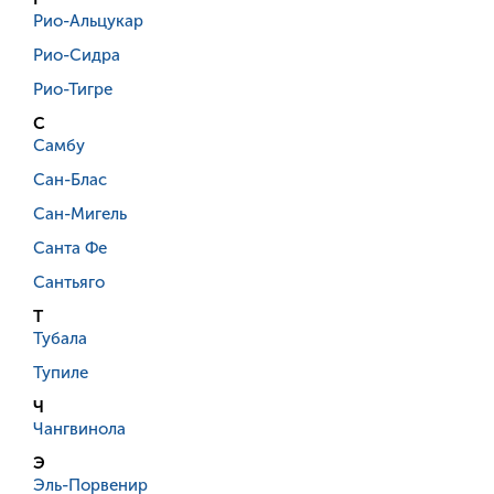
Рио-Альцукар
Рио-Сидра
Рио-Тигре
С
Самбу
Сан-Блас
Сан-Мигель
Санта Фе
Сантьяго
Т
Тубала
Тупиле
Ч
Чангвинола
Э
Эль-Порвенир