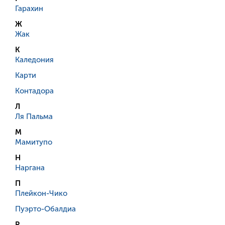
Гарахин
Ж
Жак
К
Каледония
Карти
Контадора
Л
Ля Пальма
М
Мамитупо
Н
Наргана
П
Плейкон-Чико
Пуэрто-Обалдиа
Р