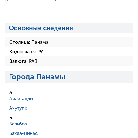
Основные сведения
Столица:
Панама
Код страны:
PA
Валюта:
PAB
Города Панамы
А
Аилиганди
Ачутупо
Б
Бальбоа
Бахиа-Пинас