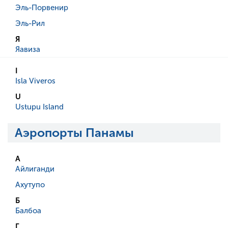
Эль-Порвенир
Эль-Рил
Я
Яавиза
I
Isla Viveros
U
Ustupu Island
Аэропорты Панамы
А
Айлиганди
Ахутупо
Б
Балбоа
Г