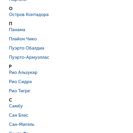
О
Остров Контадора
П
Панама
Плайон Чико
Пуэрто Обалдиа
Пуэрто-Армуэллас
Р
Рио Альзукар
Рио Сидра
Рио Тигре
С
Самбу
Сан Блас
Сан-Мигель