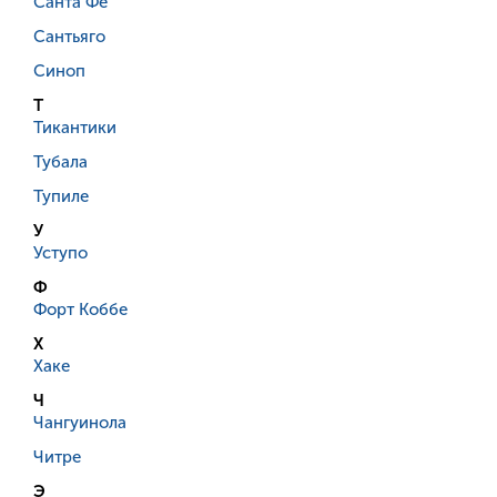
Санта Фе
Сантьяго
Синоп
Т
Тикантики
Тубала
Тупиле
У
Уступо
Ф
Форт Коббе
Х
Хаке
Ч
Чангуинола
Читре
Э