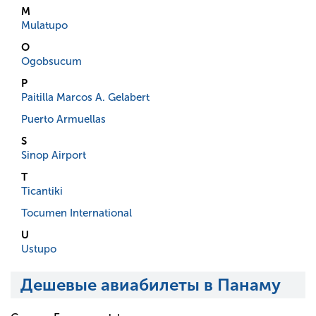
M
Mulatupo
O
Ogobsucum
P
Paitilla Marcos A. Gelabert
Puerto Armuellas
S
Sinop Airport
T
Ticantiki
Tocumen International
U
Ustupo
Дешевые авиабилеты в Панаму