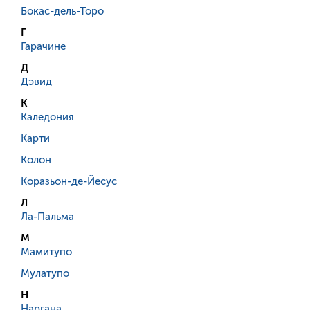
Бокас-дель-Торо
Г
Гарачине
Д
Дэвид
К
Каледония
Карти
Колон
Коразьон-де-Йесус
Л
Ла-Пальма
М
Мамитупо
Мулатупо
Н
Наргана