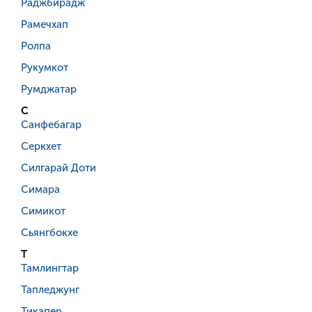
Раджбирадж
Рамечхап
Ролпа
Рукумкот
Румджатар
С
Санфебагар
Серкхет
Силгарай Доти
Симара
Симикот
Сьянгбокхе
Т
Тамлингтар
Тапледжунг
Тикапер