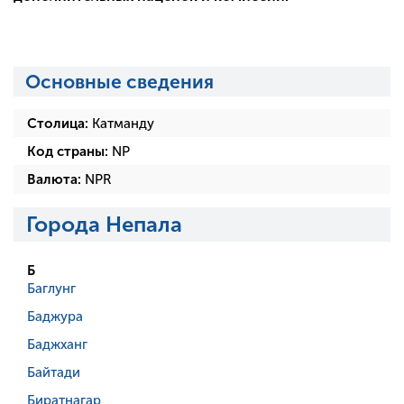
Основные сведения
Столица:
Катманду
Код страны:
NP
Валюта:
NPR
Города Непала
Б
Баглунг
Баджура
Баджханг
Байтади
Биратнагар