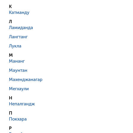
К
Катманду
Л
Ламиданда
Лангтанг
Лукла
М
Мананг
Маунтан
Махенджанагар
Мегхаули
Н
Непалгандж
П
Покхара
Р