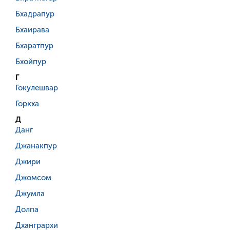
Бхадрапур
Бхаирава
Бхаратпур
Бхойпур
Г
Гокулешвар
Горкха
Д
Данг
Джанакпур
Джири
Джомсом
Джумла
Долпа
Дхангрархи