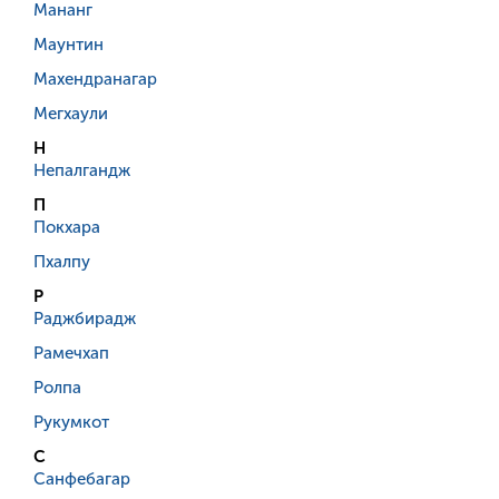
Мананг
Маунтин
Махендранагар
Мегхаули
Н
Непалгандж
П
Покхара
Пхалпу
Р
Раджбирадж
Рамечхап
Ролпа
Рукумкот
С
Санфебагар