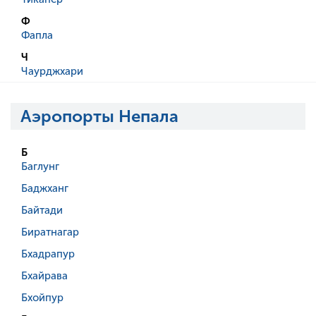
Ф
Фапла
Ч
Чаурджхари
Аэропорты Непала
Б
Баглунг
Баджханг
Байтади
Биратнагар
Бхадрапур
Бхайрава
Бхойпур