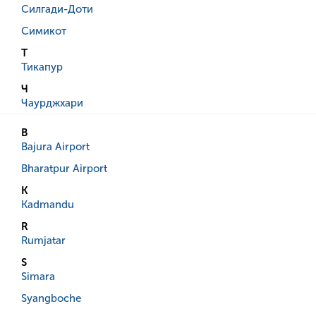
Силгади-Доти
Симикот
Т
Тикапур
Ч
Чаурджхари
B
Bajura Airport
Bharatpur Airport
K
Kadmandu
R
Rumjatar
S
Simara
Syangboche