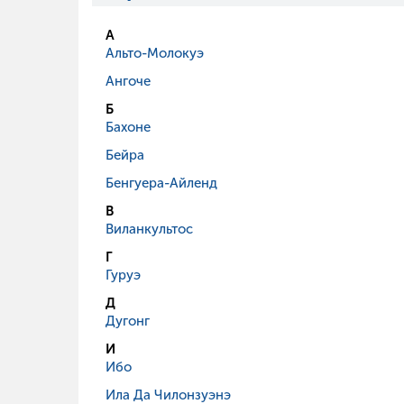
А
Альто-Молокуэ
Ангоче
Б
Бахоне
Бейра
Бенгуера-Айленд
В
Виланкультос
Г
Гуруэ
Д
Дугонг
И
Ибо
Ила Да Чилонзуэнэ