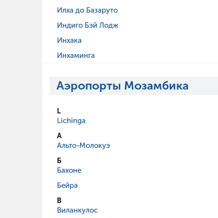
Илха до Базаруто
Индиго Бэй Лодж
Инхака
Инхаминга
Аэропорты Мозамбика
L
Lichinga
А
Альто-Молокуэ
Б
Бахоне
Бейра
В
Виланкулос