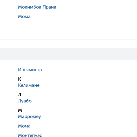
Мокимбоа Праиа
Мома
Иньяминга
К
Келимане
Л
Луабо
М
Марромеу
Мома
Монтепуэс