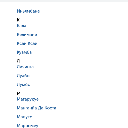
Иньямбане
К
Кала
Келимане
Ксаи Ксаи
Куамба
Л
Личинга
Луабо
Лумбо
М
Магарукуе
Манганйа Да Коста
Мапуто
Марромеу