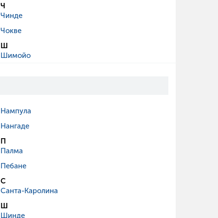
Ч
Чинде
Чокве
Ш
Шимойо
Нампула
Нангаде
П
Палма
Пебане
С
Санта-Каролина
Ш
Шинде