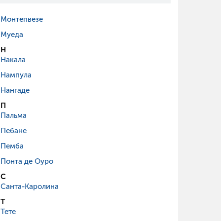
Монтепвезе
Муеда
Н
Накала
Нампула
Нангаде
П
Пальма
Пебане
Пемба
Понта де Оуро
С
Санта-Каролина
Т
Тете