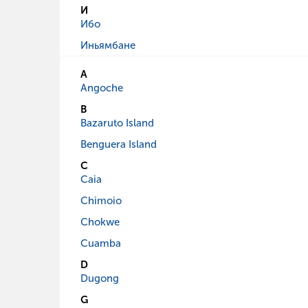
И
Ибо
Иньямбане
A
Angoche
B
Bazaruto Island
Benguera Island
C
Caia
Chimoio
Chokwe
Cuamba
D
Dugong
G