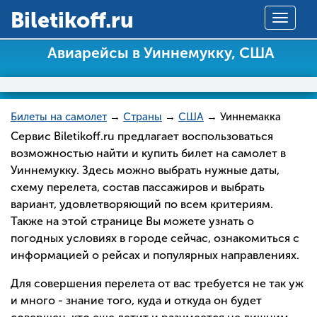
Вiletikoff.ru
Toggle
navigat
Авиарейсы в Уиннемукку, США
Билеты на самолет
→
Страны
→
США
→ Уиннемакка
Сервис Biletikoff.ru предлагает воспользоваться
возможностью найти и купить билет на самолет в
Уиннемукку. Здесь можно выбрать нужные даты,
схему перелета, состав пассажиров и выбрать
вариант, удовлетворяющий по всем критериям.
Также на этой странице Вы можете узнать о
погодных условиях в городе сейчас, ознакомиться с
информацией о рейсах и популярных направлениях.
Для совершения перелета от вас требуется не так уж
и много - знание того, куда и откуда он будет