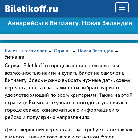
Вiletikoff.ru
Toggle
navigat
Авиарейсы в Витиангу, Новая Зеландия
Билеты на самолет
→
Страны
→
Новая Зеландия
→
Уитианга
Сервис Biletikoff.ru предлагает воспользоваться
возможностью найти и купить билет на самолет в
Витиангу. Здесь можно выбрать нужные даты, схему
перелета, состав пассажиров и выбрать вариант,
удовлетворяющий по всем критериям. Также на этой
странице Вы можете узнать о погодных условиях в
городе сейчас, ознакомиться с информацией о
рейсах и популярных направлениях.
Для совершения перелета от вас требуется не так уж
и много - знание того, куда и откуда он будет