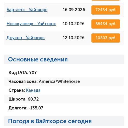
Бартлетс - Уайтхорс
16.09.2026
72454 руб.
Новокузнецк - Уайтхорс
10.10.2026
88434 руб.
Доусон - Уайтхорс
12.10.2026
10803 руб.
Основные сведения
Код IATA:
YXY
Часовая зона:
America/Whitehorse
Страна:
Канада
Широта:
60.72
Долгота:
-135.07
Погода в Вайтхорсе сегодня