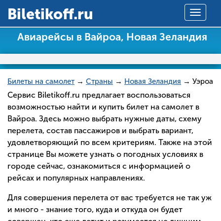
Вiletikoff.ru
Toggle
navigat
Авиарейсы в Вайроа, Новая Зеландия
Билеты на самолет
→
Страны
→
Новая Зеландия
→ Уэроа
Сервис Biletikoff.ru предлагает воспользоваться
возможностью найти и купить билет на самолет в
Вайроа. Здесь можно выбрать нужные даты, схему
перелета, состав пассажиров и выбрать вариант,
удовлетворяющий по всем критериям. Также на этой
странице Вы можете узнать о погодных условиях в
городе сейчас, ознакомиться с информацией о
рейсах и популярных направлениях.
Для совершения перелета от вас требуется не так уж
и много - знание того, куда и откуда он будет