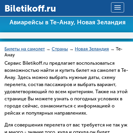
Вiletikoff.ru
Toggle
navigat
Авиарейсы в Те-Анау, Новая Зеландия
Билеты на самолет
→
Страны
→
Новая Зеландия
→ Те-
Анау
Сервис Biletikoff.ru предлагает воспользоваться
возможностью найти и купить билет на самолет в Те-
Анау. Здесь можно выбрать нужные даты, схему
перелета, состав пассажиров и выбрать вариант,
удовлетворяющий по всем критериям. Также на этой
странице Вы можете узнать о погодных условиях в
городе сейчас, ознакомиться с информацией о
рейсах и популярных направлениях.
Для совершения перелета от вас требуется не так уж
и много - знание того, куда и откуда он будет