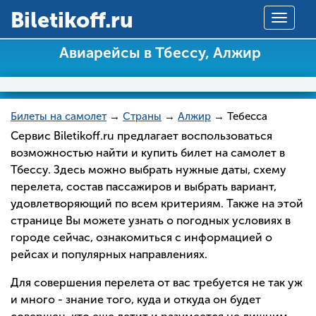
Вiletikoff.ru
Toggle
navigat
Авиарейсы в Тбессу, Алжир
Билеты на самолет
→
Страны
→
Алжир
→ Тебесса
Сервис Biletikoff.ru предлагает воспользоваться
возможностью найти и купить билет на самолет в
Тбессу. Здесь можно выбрать нужные даты, схему
перелета, состав пассажиров и выбрать вариант,
удовлетворяющий по всем критериям. Также на этой
странице Вы можете узнать о погодных условиях в
городе сейчас, ознакомиться с информацией о
рейсах и популярных направлениях.
Для совершения перелета от вас требуется не так уж
и много - знание того, куда и откуда он будет