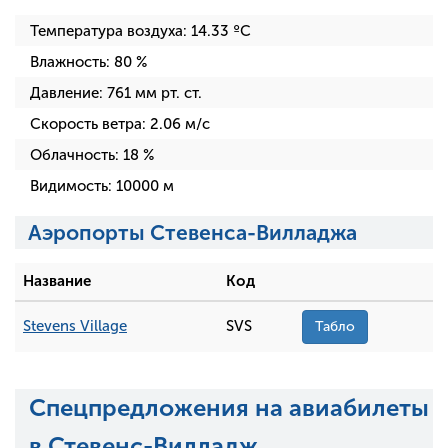
Температура воздуха:
14.33
ºC
Влажность:
80
%
Давление:
761
мм рт. ст.
Скорость ветра:
2.06
м/с
Облачность:
18
%
Видимость:
10000
м
Аэропорты Стевенса-Вилладжа
Название
Код
Stevens Village
SVS
Табло
Спецпредложения на авиабилеты
в Стевенс-Вилладж