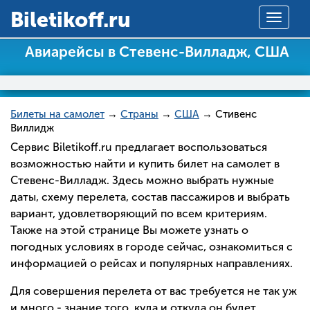
Вiletikoff.ru
Toggle
navigat
Авиарейсы в Стевенс-Вилладж, США
Билеты на самолет
→
Страны
→
США
→ Стивенс
Виллидж
Сервис Biletikoff.ru предлагает воспользоваться
возможностью найти и купить билет на самолет в
Стевенс-Вилладж. Здесь можно выбрать нужные
даты, схему перелета, состав пассажиров и выбрать
вариант, удовлетворяющий по всем критериям.
Также на этой странице Вы можете узнать о
погодных условиях в городе сейчас, ознакомиться с
информацией о рейсах и популярных направлениях.
Для совершения перелета от вас требуется не так уж
и много - знание того, куда и откуда он будет