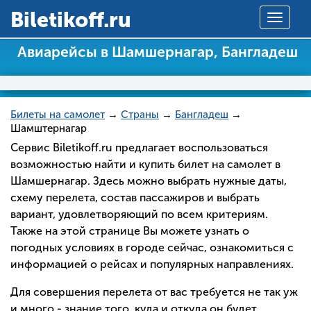
Вiletikoff.ru
Toggle
navigat
Авиарейсы в Шамшернагар, Бангладеш
Билеты на самолет
→
Страны
→
Бангладеш
→
Шамштернагар
Сервис Biletikoff.ru предлагает воспользоваться
возможностью найти и купить билет на самолет в
Шамшернагар. Здесь можно выбрать нужные даты,
схему перелета, состав пассажиров и выбрать
вариант, удовлетворяющий по всем критериям.
Также на этой странице Вы можете узнать о
погодных условиях в городе сейчас, ознакомиться с
информацией о рейсах и популярных направлениях.
Для совершения перелета от вас требуется не так уж
и много - знание того, куда и откуда он будет