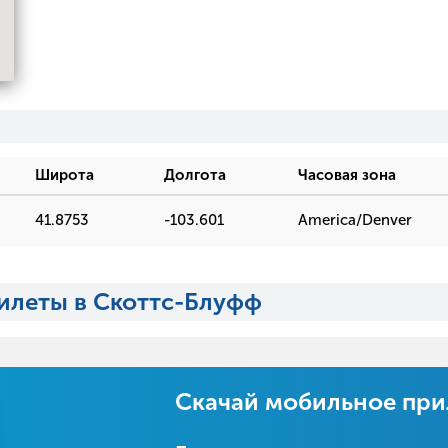
Широта
Долгота
Часовая зона
41.8753
-103.601
America/Denver
илеты в Скоттс-Блуфф
Скачай мобильное пр