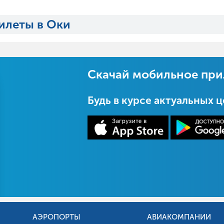
илеты в Оки
Скачай мобильное пр
Будь в курсе актуальных 
АЭРОПОРТЫ
АВИАКОМПАНИИ