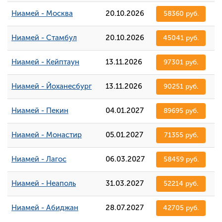
Ниамей - Москва
20.10.2026
58360 руб.
Ниамей - Стамбул
20.10.2026
45041 руб.
Ниамей - Кейптаун
13.11.2026
97301 руб.
Ниамей - Йоханесбург
13.11.2026
90251 руб.
Ниамей - Пекин
04.01.2027
89695 руб.
Ниамей - Монастир
05.01.2027
71355 руб.
Ниамей - Лагос
06.03.2027
58459 руб.
Ниамей - Неаполь
31.03.2027
52214 руб.
Ниамей - Абиджан
28.07.2027
42705 руб.