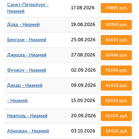
Санкт-Петербург -
17.08.2026
49885 руб.
Ниамей
Доха - Ниамей
19.08.2026
50959 руб.
Бенгази - Ниамей
25.08.2026
61434 руб.
Джидда - Ниамей
27.08.2026
62466 руб.
Фучжоу - Ниамей
02.09.2026
70246 руб.
Дакар - Ниамей
09.09.2026
41428 руб.
- Ниамей
13.09.2026
50029 руб.
Неаполь - Ниамей
20.09.2026
41404 руб.
Абиджан - Ниамей
03.10.2026
34424 руб.