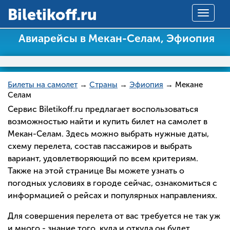
Вiletikoff.ru
Toggle
navigat
Авиарейсы в Мекан-Селам, Эфиопия
Билеты на самолет
→
Страны
→
Эфиопия
→ Мекане
Селам
Сервис Biletikoff.ru предлагает воспользоваться
возможностью найти и купить билет на самолет в
Мекан-Селам. Здесь можно выбрать нужные даты,
схему перелета, состав пассажиров и выбрать
вариант, удовлетворяющий по всем критериям.
Также на этой странице Вы можете узнать о
погодных условиях в городе сейчас, ознакомиться с
информацией о рейсах и популярных направлениях.
Для совершения перелета от вас требуется не так уж
и много - знание того, куда и откуда он будет