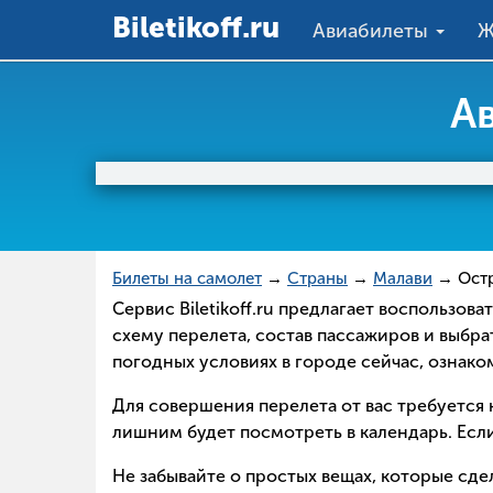
Вiletikoff.ru
Авиабилеты
Ж
А
Билеты на самолет
→
Страны
→
Малави
→ Остр
Сервис Biletikoff.ru предлагает воспользо
схему перелета, состав пассажиров и выбра
погодных условиях в городе сейчас, ознак
Для совершения перелета от вас требуется н
лишним будет посмотреть в календарь. Если
Не забывайте о простых вещах, которые сд