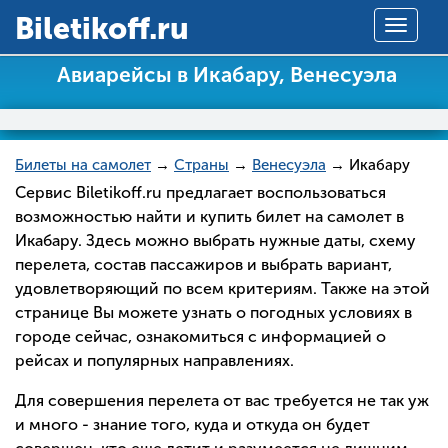
Вiletikoff.ru
Toggle
navigat
Авиарейсы в Икабару, Венесуэла
Билеты на самолет
→
Страны
→
Венесуэла
→ Икабару
Сервис Biletikoff.ru предлагает воспользоваться
возможностью найти и купить билет на самолет в
Икабару. Здесь можно выбрать нужные даты, схему
перелета, состав пассажиров и выбрать вариант,
удовлетворяющий по всем критериям. Также на этой
странице Вы можете узнать о погодных условиях в
городе сейчас, ознакомиться с информацией о
рейсах и популярных направлениях.
Для совершения перелета от вас требуется не так уж
и много - знание того, куда и откуда он будет