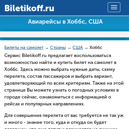
Вiletikoff.ru
Toggle
navigat
Авиарейсы в Хоббс, США
Билеты на самолет
→
Страны
→
США
→ Хоббс
Сервис Biletikoff.ru предлагает воспользоваться
возможностью найти и купить билет на самолет в
Хоббс. Здесь можно выбрать нужные даты, схему
перелета, состав пассажиров и выбрать вариант,
удовлетворяющий по всем критериям. Также на этой
странице Вы можете узнать о погодных условиях в
городе сейчас, ознакомиться с информацией о
рейсах и популярных направлениях.
Для совершения перелета от вас требуется не так уж
и много - знание того, куда и откуда он будет