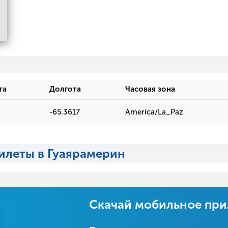
та
Долгота
Часовая зона
-65.3617
America/La_Paz
илеты в Гуаярамерин
Скачай мобильное пр