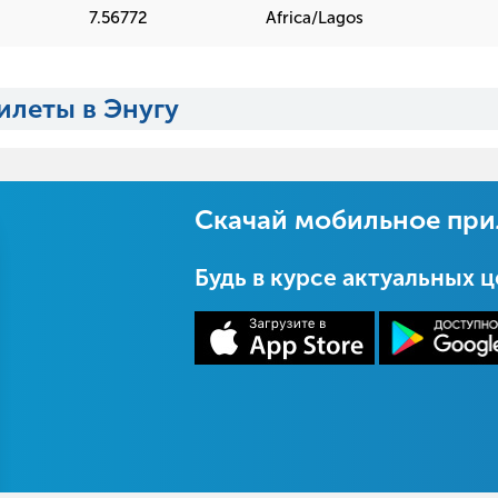
7.56772
Africa/Lagos
илеты в Энугу
Скачай мобильное пр
Будь в курсе актуальных 