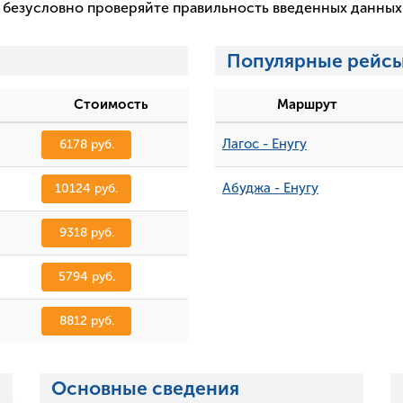
 и безусловно проверяйте правильность введенных данны
Популярные рейсы
Стоимость
Маршрут
Лагос - Енугу
6178 руб.
Абуджа - Енугу
10124 руб.
9318 руб.
5794 руб.
8812 руб.
Основные сведения