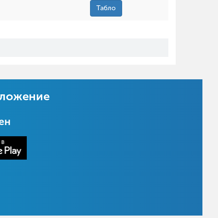
Табло
иложение
цен