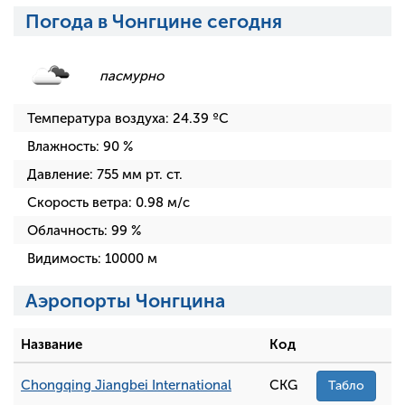
Погода в Чонгцине сегодня
пасмурно
Температура воздуха:
24.39
ºC
Влажность:
90
%
Давление:
755
мм рт. ст.
Скорость ветра:
0.98
м/с
Облачность:
99
%
Видимость:
10000
м
Аэропорты Чонгцина
Название
Код
Chongqing Jiangbei International
CKG
Табло