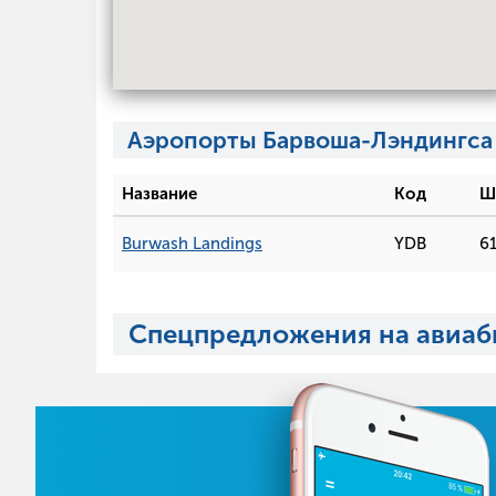
Аэропорты Барвоша-Лэндингса
Название
Код
Ш
Burwash Landings
YDB
61
Спецпредложения на авиаб