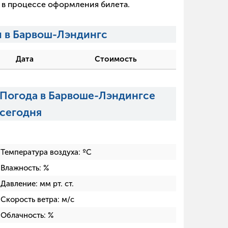
х в процессе оформления билета.
 в Барвош-Лэндингс
Дата
Стоимость
Погода в Барвоше-Лэндингсе
сегодня
Температура воздуха:
ºC
Влажность:
%
Давление:
мм рт. ст.
Скорость ветра:
м/с
Облачность:
%