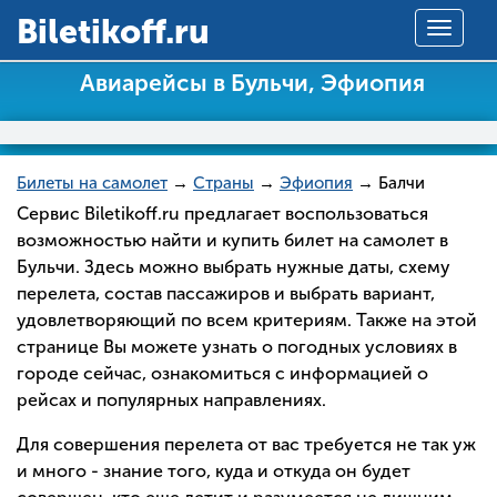
Вiletikoff.ru
Toggle
navigat
Авиарейсы в Бульчи, Эфиопия
Билеты на самолет
→
Страны
→
Эфиопия
→ Балчи
Сервис Biletikoff.ru предлагает воспользоваться
возможностью найти и купить билет на самолет в
Бульчи. Здесь можно выбрать нужные даты, схему
перелета, состав пассажиров и выбрать вариант,
удовлетворяющий по всем критериям. Также на этой
странице Вы можете узнать о погодных условиях в
городе сейчас, ознакомиться с информацией о
рейсах и популярных направлениях.
Для совершения перелета от вас требуется не так уж
и много - знание того, куда и откуда он будет