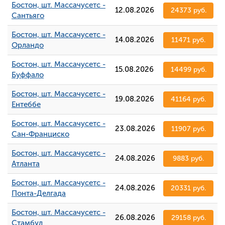
Бостон, шт. Массачусетс -
12.08.2026
24373 руб.
Сантьяго
Бостон, шт. Массачусетс -
14.08.2026
11471 руб.
Орландо
Бостон, шт. Массачусетс -
15.08.2026
14499 руб.
Буффало
Бостон, шт. Массачусетс -
19.08.2026
41164 руб.
Ентеббе
Бостон, шт. Массачусетс -
23.08.2026
11907 руб.
Сан-Франциско
Бостон, шт. Массачусетс -
24.08.2026
9883 руб.
Атланта
Бостон, шт. Массачусетс -
24.08.2026
20331 руб.
Понта-Делгада
Бостон, шт. Массачусетс -
26.08.2026
29158 руб.
Стамбул