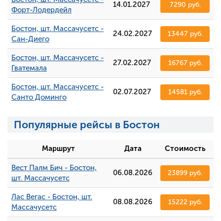
14.01.2027
7290 руб.
Форт-Лодердейл
Бостон, шт. Массачусетс -
24.02.2027
13447 руб.
Сан-Диего
Бостон, шт. Массачусетс -
27.02.2027
16767 руб.
Гватемала
Бостон, шт. Массачусетс -
02.07.2027
14581 руб.
Санто Доминго
Популярные рейсы в Бостон
Маршрут
Дата
Стоимость
Вест Палм Бич - Бостон,
06.08.2026
23899 руб.
шт. Массачусетс
Лас Вегас - Бостон, шт.
08.08.2026
15222 руб.
Массачусетс