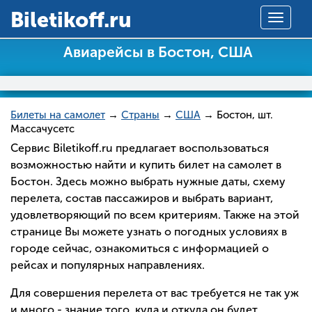
Вiletikoff.ru
Toggle
navigat
Авиарейсы в Бостон, США
Билеты на самолет
→
Страны
→
США
→ Бостон, шт.
Массачусетс
Сервис Biletikoff.ru предлагает воспользоваться
возможностью найти и купить билет на самолет в
Бостон. Здесь можно выбрать нужные даты, схему
перелета, состав пассажиров и выбрать вариант,
удовлетворяющий по всем критериям. Также на этой
странице Вы можете узнать о погодных условиях в
городе сейчас, ознакомиться с информацией о
рейсах и популярных направлениях.
Для совершения перелета от вас требуется не так уж
и много - знание того, куда и откуда он будет