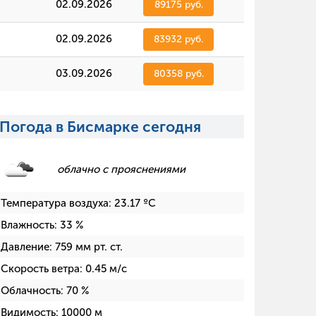
02.09.2026
89175 руб.
02.09.2026
83932 руб.
03.09.2026
80358 руб.
Погода в Бисмарке сегодня
облачно с прояснениями
Температура воздуха:
23.17
ºC
Влажность:
33
%
Давление:
759
мм рт. ст.
Скорость ветра:
0.45
м/с
Облачность:
70
%
Видимость:
10000
м