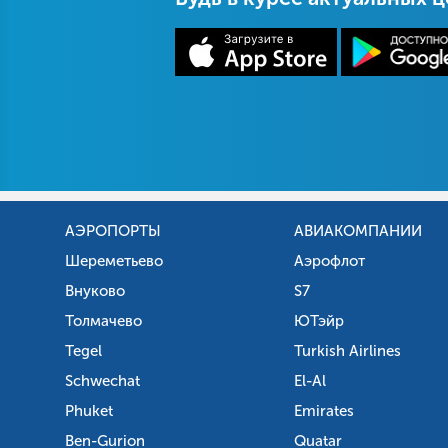
АЭРОПОРТЫ
АВИАКОМПАНИИ
Шереметьево
Аэрофлот
Внуково
S7
Толмачево
ЮТэйр
Tegel
Turkish Airlines
Schwechat
El-Al
Phuket
Emirates
Ben-Gurion
Quatar