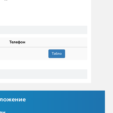
Телефон
Табло
иложение
цен