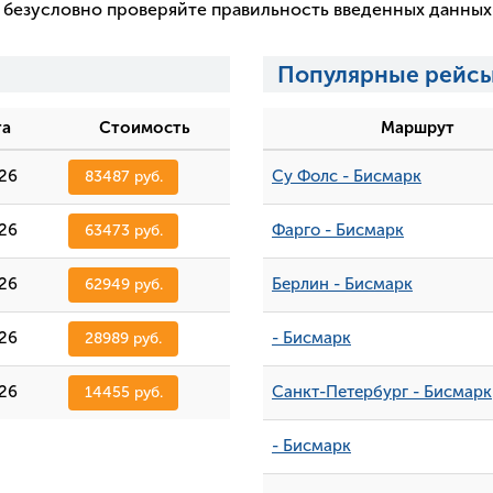
 и безусловно проверяйте правильность введенных данны
а
Популярные рейсы
та
Стоимость
Маршрут
026
Су Фолс - Бисмарк
83487 руб.
026
Фарго - Бисмарк
63473 руб.
026
Берлин - Бисмарк
62949 руб.
026
- Бисмарк
28989 руб.
026
Санкт-Петербург - Бисмарк
14455 руб.
- Бисмарк