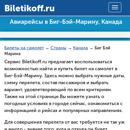
Вiletikoff.ru
Toggle
navigat
Авиарейсы в Биг-Бэй-Марину, Канада
Билеты на самолет
→
Страны
→
Канада
→ Биг Бэй
Марина
Сервис Biletikoff.ru предлагает воспользоваться
возможностью найти и купить билет на самолет в
Биг-Бэй-Марину. Здесь можно выбрать нужные даты,
схему перелета, состав пассажиров и выбрать
вариант, удовлетворяющий по всем критериям.
Также на этой странице Вы можете узнать о
погодных условиях в городе сейчас, ознакомиться с
информацией о рейсах и популярных направлениях.
Для совершения перелета от вас требуется не так уж
и много - знание того, куда и откуда он будет