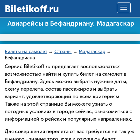
Вiletikoff.ru
Toggle
navigat
Авиарейсы в Бефандриану, Мадагаскар
Билеты на самолет
→
Страны
→
Мадагаскар
→
Бефандриана
Сервис Biletikoff.ru предлагает воспользоваться
возможностью найти и купить билет на самолет в
Бефандриану. Здесь можно выбрать нужные даты,
схему перелета, состав пассажиров и выбрать
вариант, удовлетворяющий по всем критериям.
Также на этой странице Вы можете узнать о
погодных условиях в городе сейчас, ознакомиться с
информацией о рейсах и популярных направлениях.
Для совершения перелета от вас требуется не так уж
и много - знание того, куда и откуда он будет