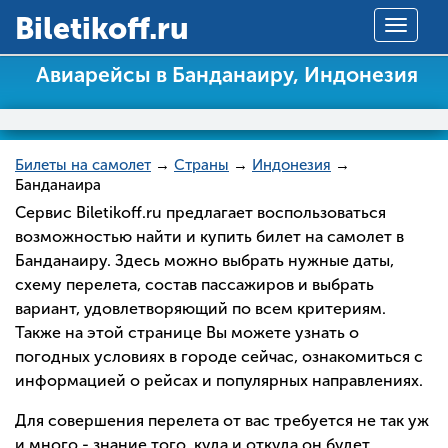
Вiletikoff.ru
Toggle
navigat
Авиарейсы в Банданаиру, Индонезия
Билеты на самолет
→
Страны
→
Индонезия
→
Банданаира
Сервис Biletikoff.ru предлагает воспользоваться
возможностью найти и купить билет на самолет в
Банданаиру. Здесь можно выбрать нужные даты,
схему перелета, состав пассажиров и выбрать
вариант, удовлетворяющий по всем критериям.
Также на этой странице Вы можете узнать о
погодных условиях в городе сейчас, ознакомиться с
информацией о рейсах и популярных направлениях.
Для совершения перелета от вас требуется не так уж
и много - знание того, куда и откуда он будет