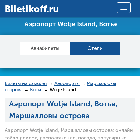
Вiletikoff.ru
Toggle
navigat
Аэропорт Wotje Island, Вотье
Авиабилеты
Отели
Билеты на самолет
→
Аэропорты
→
Маршалловы
острова
→
Вотье
→ Wotje Island
Аэропорт Wotje Island, Вотье,
Маршалловы острова
Аэропорт Wotje Island, Маршалловы острова: онлайн
табло рейсов, расположение, погода, популярные