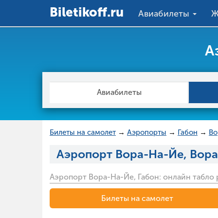
Вiletikoff.ru
Авиабилеты
Ж
А
Авиабилеты
Билеты на самолет
→
Аэропорты
→
Габон
→
Во
Аэропорт Вора-На-Йе, Вора
Аэропорт Вора-На-Йе, Габон: онлайн табло 
Билеты на самолет