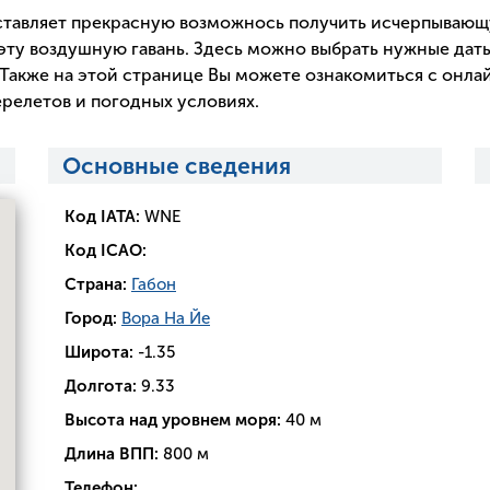
тавляет прекрасную возможнось получить исчерпываю
эту воздушную гавань. Здесь можно выбрать нужные даты
Также на этой странице Вы можете ознакомиться с онла
релетов и погодных условиях.
Основные сведения
Код IATA:
WNE
Код ICAO:
Страна:
Габон
Город:
Вора На Йе
Широта:
-1.35
Долгота:
9.33
Высота над уровнем моря:
40 м
Длина ВПП:
800 м
Телефон: