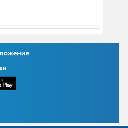
иложение
цен