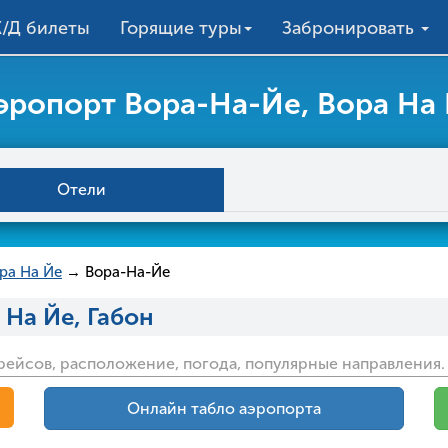
/Д билеты
Горящие туры
Забронировать
эропорт Вора-На-Йе, Вора На
Отели
ра На Йе
→ Вора-На-Йе
 На Йе, Габон
рейсов, расположение, погода, популярные направления.
Онлайн табло аэропорта