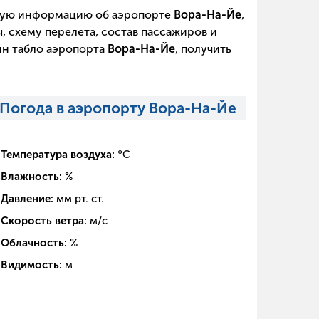
щую информацию об аэропорте
Вора-На-Йе
,
, схему перелета, состав пассажиров и
йн табло аэропорта
Вора-На-Йе
, получить
Погода в аэропорту Вора-На-Йе
Температура воздуха:
ºC
Влажность:
%
Давление:
мм рт. ст.
Скорость ветра:
м/с
Облачность:
%
Видимость:
м