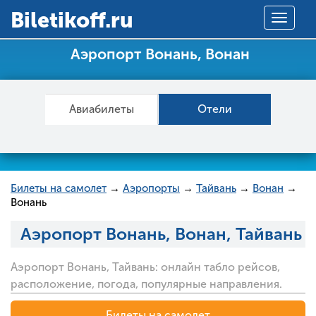
Вiletikoff.ru
Toggle
navigat
Аэропорт Вонань, Вонан
Авиабилеты
Отели
Билеты на самолет
→
Аэропорты
→
Тайвань
→
Вонан
→
Вонань
Аэропорт Вонань, Вонан, Тайвань
Аэропорт Вонань, Тайвань: онлайн табло рейсов,
расположение, погода, популярные направления.
Билеты на самолет