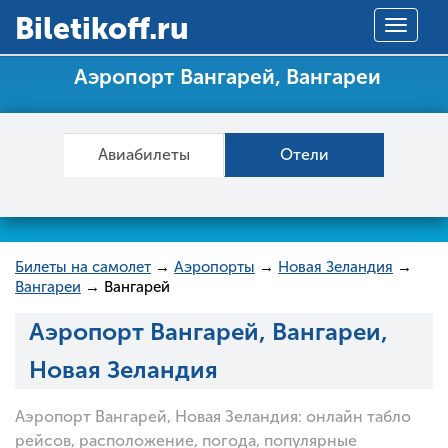
Вiletikoff.ru
Toggle
navigat
Аэропорт Вангарей, Вангареи
Авиабилеты
Отели
Билеты на самолет
→
Аэропорты
→
Новая Зеландия
→
Вангареи
→ Вангарей
Аэропорт Вангарей, Вангареи,
Новая Зеландия
Аэропорт Вангарей, Новая Зеландия: онлайн табло
рейсов, расположение, погода, популярные