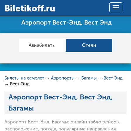
Вiletikoff.ru
Toggle
navigat
Аэропорт Вест-Энд, Вест Энд
Авиабилеты
Отели
Билеты на самолет
→
Аэропорты
→
Багамы
→
Вест Энд
→ Вест-Энд
Аэропорт Вест-Энд, Вест Энд,
Багамы
Аэропорт Вест-Энд, Багамы: онлайн табло рейсов,
расположение, погода, популярные направления.