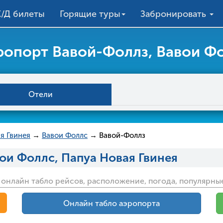
/Д билеты
Горящие туры
Забронировать
ропорт Вавой-Фоллз, Вавои Ф
Отели
я Гвинея
→
Вавои Фоллс
→ Вавой-Фоллз
ои Фоллс, Папуа Новая Гвинея
 онлайн табло рейсов, расположение, погода, популярны
Онлайн табло аэропорта