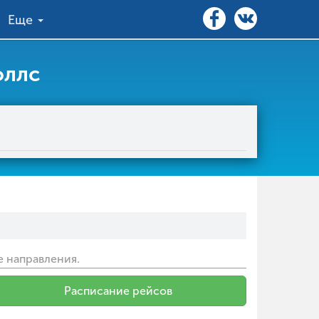
Еще
оллс
е направления.
Расписание рейсов