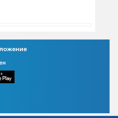
иложение
цен