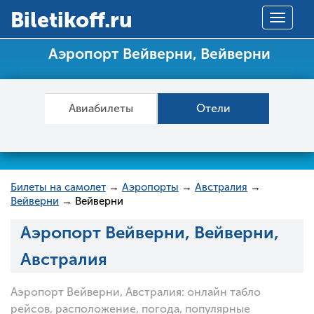
Вiletikoff.ru
Toggle
navigat
Аэропорт Вейверни, Вейверни
Авиабилеты
Отели
Билеты на самолет
→
Аэропорты
→
Австралия
→
Вейверни
→ Вейверни
Аэропорт Вейверни, Вейверни,
Австралия
Аэропорт Вейверни, Австралия: онлайн табло
рейсов, расположение, погода, популярные